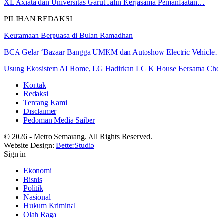
XL Axiata dan Universitas Garut Jalin Kerjasama Pemanfaatan…
PILIHAN REDAKSI
Keutamaan Berpuasa di Bulan Ramadhan
BCA Gelar ‘Bazaar Bangga UMKM dan Autoshow Electric Vehicl
Usung Ekosistem AI Home, LG Hadirkan LG K House Bersama Ch
Kontak
Redaksi
Tentang Kami
Disclaimer
Pedoman Media Saiber
© 2026 - Metro Semarang. All Rights Reserved.
Website Design:
BetterStudio
Sign in
Ekonomi
Bisnis
Politik
Nasional
Hukum Kriminal
Olah Raga