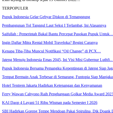
TERPOPULER
Pupuk Indonesia Gelar Gebyar Diskon di Temanggung
Pembangunan Tol Tanggul Laut Seksi I Terlambat, Ini Alasannya
Saifullah : Pemerintah Bakal Bantu Percepat Pasokan Pupuk Untuk
Ingin Daftar Mitra Rental Mobil Traveloka? Begini Caranya
Kenapa Tiba-Tiba Muncul Notifikasi “Oil Change” di PCX…
Jateng Menuju Indonesia Emas 2045, Ini Visi Misi Gubernur Luthfi
Pupuk Indonesia Bersama Pemangku Kepentingan di Jateng Siap Ja
Tempat Bermain Anak Terbesar di Semarang, Funtopia Siap Manja
Hotel Tentrem Jakarta Hadirkan Ketenangan dan Kenyamanan
Ferry Wawan Cahyono Raih Penghargaan Golkar Media Award 202
KAI Daop 4 Layani 51 Ribu Wisman pada Semester I 2026
SBI Hadirkan Goreng Tempe Mendoan Pakai Spirulina, Dik Doank