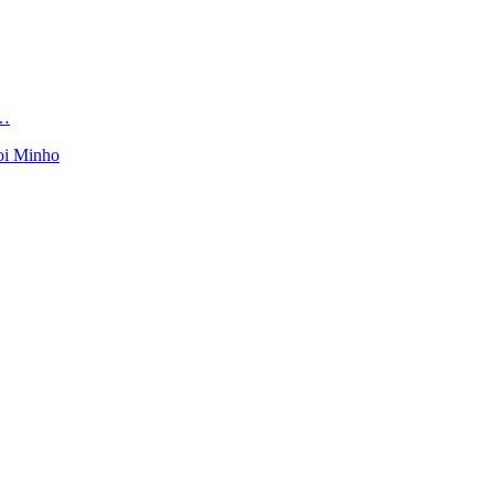
e…
oi Minho