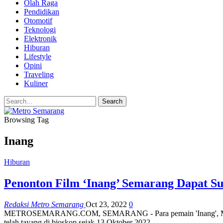
Olah Raga
Pendidikan
Otomotif
Teknologi
Elektronik
Hiburan
Lifestyle
Opini
Traveling
Kuliner
Browsing Tag
Inang
Hiburan
Penonton Film ‘Inang’ Semarang Dapat S
Redaksi Metro Semarang
Oct 23, 2022
0
METROSEMARANG.COM, SEMARANG - Para pemain 'Inang', Minggu (23
telah tayang di bioskop sejak 13 Oktober 2022…