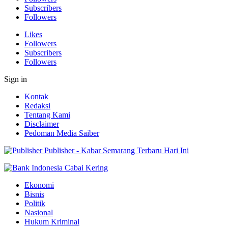
Subscribers
Followers
Likes
Followers
Subscribers
Followers
Sign in
Kontak
Redaksi
Tentang Kami
Disclaimer
Pedoman Media Saiber
Publisher - Kabar Semarang Terbaru Hari Ini
Ekonomi
Bisnis
Politik
Nasional
Hukum Kriminal