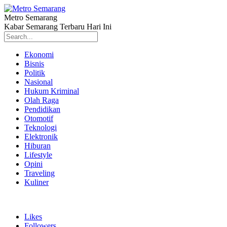
Metro Semarang
Kabar Semarang Terbaru Hari Ini
Ekonomi
Bisnis
Politik
Nasional
Hukum Kriminal
Olah Raga
Pendidikan
Otomotif
Teknologi
Elektronik
Hiburan
Lifestyle
Opini
Traveling
Kuliner
Likes
Followers