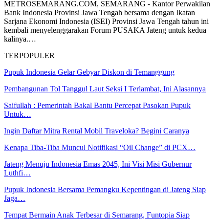
METROSEMARANG.COM, SEMARANG - Kantor Perwakilan
Bank Indonesia Provinsi Jawa Tengah bersama dengan Ikatan
Sarjana Ekonomi Indonesia (ISEI) Provinsi Jawa Tengah tahun ini
kembali menyelenggarakan Forum PUSAKA Jateng untuk kedua
kalinya.…
TERPOPULER
Pupuk Indonesia Gelar Gebyar Diskon di Temanggung
Pembangunan Tol Tanggul Laut Seksi I Terlambat, Ini Alasannya
Saifullah : Pemerintah Bakal Bantu Percepat Pasokan Pupuk
Untuk…
Ingin Daftar Mitra Rental Mobil Traveloka? Begini Caranya
Kenapa Tiba-Tiba Muncul Notifikasi “Oil Change” di PCX…
Jateng Menuju Indonesia Emas 2045, Ini Visi Misi Gubernur
Luthfi…
Pupuk Indonesia Bersama Pemangku Kepentingan di Jateng Siap
Jaga…
Tempat Bermain Anak Terbesar di Semarang, Funtopia Siap