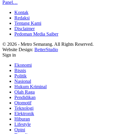
Panel…
Kontak
Redaksi
Tentang Kami
Disclaimer
Pedoman Media Saiber
© 2026 - Metro Semarang. All Rights Reserved.
Website Design:
BetterStudio
Sign in
Ekonomi
Bisnis
Politik
Nasional
Hukum Kriminal
Olah Raga
Pendidikan
Otomotif
Teknologi
Elektronik
Hiburan
Lifestyle
Opini