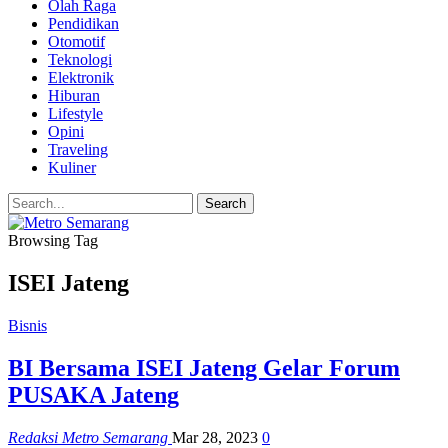
Olah Raga
Pendidikan
Otomotif
Teknologi
Elektronik
Hiburan
Lifestyle
Opini
Traveling
Kuliner
Browsing Tag
ISEI Jateng
Bisnis
BI Bersama ISEI Jateng Gelar Forum
PUSAKA Jateng
Redaksi Metro Semarang
Mar 28, 2023
0