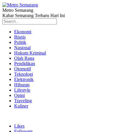
Metro Semarang
Kabar Semarang Terbaru Hari Ini
Ekonomi
Bisnis
Politik
Nasional
Hukum Kriminal
Olah Raga
Pendidikan
Otomotif
Teknologi
Elektronik
Hiburan
Lifestyle
Opini
Traveling
Kuliner
Likes
Followers