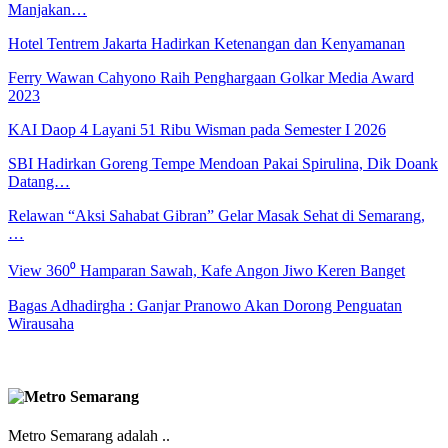
Manjakan…
Hotel Tentrem Jakarta Hadirkan Ketenangan dan Kenyamanan
Ferry Wawan Cahyono Raih Penghargaan Golkar Media Award
2023
KAI Daop 4 Layani 51 Ribu Wisman pada Semester I 2026
SBI Hadirkan Goreng Tempe Mendoan Pakai Spirulina, Dik Doank
Datang…
Relawan “Aksi Sahabat Gibran” Gelar Masak Sehat di Semarang,
…
View 360⁰ Hamparan Sawah, Kafe Angon Jiwo Keren Banget
Bagas Adhadirgha : Ganjar Pranowo Akan Dorong Penguatan
Wirausaha
Metro Semarang adalah ..