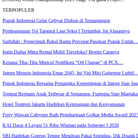
TERPOPULER
Pupuk Indonesia Gelar Gebyar Diskon di Temanggung
Pembangunan Tol Tanggul Laut Seksi I Terlambat, Ini Alasannya
Saifullah : Pemerintah Bakal Bantu Percepat Pasokan Pupuk Untuk
Ingin Daftar Mitra Rental Mobil Traveloka? Begini Caranya
Kenapa Tiba-Tiba Muncul Notifikasi “Oil Change” di PCX…
Jateng Menuju Indonesia Emas 2045, Ini Visi Misi Gubernur Luthfi
Pupuk Indonesia Bersama Pemangku Kepentingan di Jateng Siap Ja
Tempat Bermain Anak Terbesar di Semarang, Funtopia Siap Manja
Hotel Tentrem Jakarta Hadirkan Ketenangan dan Kenyamanan
Ferry Wawan Cahyono Raih Penghargaan Golkar Media Award 202
KAI Daop 4 Layani 51 Ribu Wisman pada Semester I 2026
SBI Hadirkan Goreng Tempe Mendoan Pakai Spirulina, Dik Doank