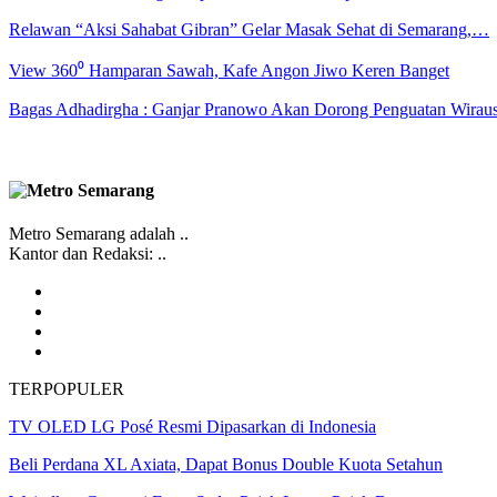
Relawan “Aksi Sahabat Gibran” Gelar Masak Sehat di Semarang,…
View 360⁰ Hamparan Sawah, Kafe Angon Jiwo Keren Banget
Bagas Adhadirgha : Ganjar Pranowo Akan Dorong Penguatan Wirau
Metro Semarang adalah ..
Kantor dan Redaksi: ..
TERPOPULER
TV OLED LG Posé Resmi Dipasarkan di Indonesia
Beli Perdana XL Axiata, Dapat Bonus Double Kuota Setahun