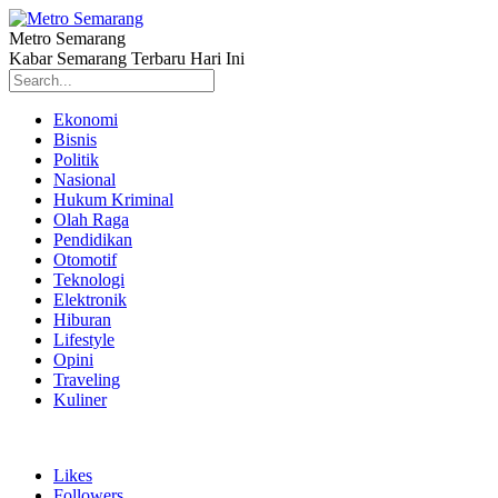
Metro Semarang
Kabar Semarang Terbaru Hari Ini
Ekonomi
Bisnis
Politik
Nasional
Hukum Kriminal
Olah Raga
Pendidikan
Otomotif
Teknologi
Elektronik
Hiburan
Lifestyle
Opini
Traveling
Kuliner
Likes
Followers