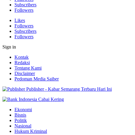
Subscribers
Followers
Likes
Followers
Subscribers
Followers
Sign in
Kontak
Redaksi
Tentang Kami
Disclaimer
Pedoman Media Saiber
Publisher - Kabar Semarang Terbaru Hari Ini
Ekonomi
Bisnis
Politik
Nasional
Hukum Kriminal