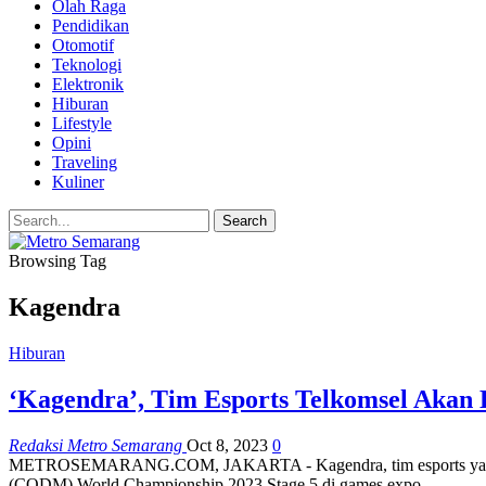
Olah Raga
Pendidikan
Otomotif
Teknologi
Elektronik
Hiburan
Lifestyle
Opini
Traveling
Kuliner
Browsing Tag
Kagendra
Hiburan
‘Kagendra’, Tim Esports Telkomsel Aka
Redaksi Metro Semarang
Oct 8, 2023
0
METROSEMARANG.COM, JAKARTA - Kagendra, tim esports yang meru
(CODM) World Championship 2023 Stage 5 di games expo…