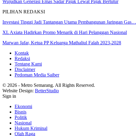
Wujudkan Generasi Emas Sadar Pajak Lewat Pajak Bertutur
PILIHAN REDAKSI
Investasi Tinggi Jadi Tantangan Utama Pembangunan Jaringan Gas
XL Axiata Hadirkan Promo Menarik di Hari Pelanggan Nasional
Marwan Jafar, Ketua PP Keluarga Mathaliul Falah 2023-2028
Kontak
Redaksi
Tentang Kami
Disclaimer
Pedoman Media Saiber
© 2026 - Metro Semarang. All Rights Reserved.
Website Design:
BetterStudio
Sign in
Ekonomi
Bisnis
Politik
Nasional
Hukum Kriminal
Olah Raga