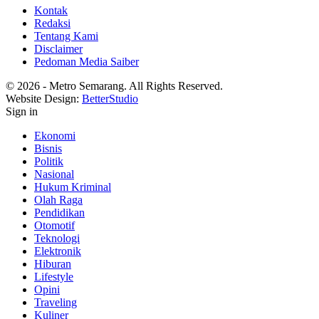
Kontak
Redaksi
Tentang Kami
Disclaimer
Pedoman Media Saiber
© 2026 - Metro Semarang. All Rights Reserved.
Website Design:
BetterStudio
Sign in
Ekonomi
Bisnis
Politik
Nasional
Hukum Kriminal
Olah Raga
Pendidikan
Otomotif
Teknologi
Elektronik
Hiburan
Lifestyle
Opini
Traveling
Kuliner