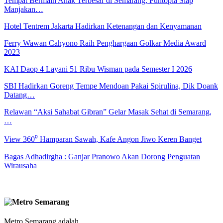
Tempat Bermain Anak Terbesar di Semarang, Funtopia Siap
Manjakan…
Hotel Tentrem Jakarta Hadirkan Ketenangan dan Kenyamanan
Ferry Wawan Cahyono Raih Penghargaan Golkar Media Award
2023
KAI Daop 4 Layani 51 Ribu Wisman pada Semester I 2026
SBI Hadirkan Goreng Tempe Mendoan Pakai Spirulina, Dik Doank
Datang…
Relawan “Aksi Sahabat Gibran” Gelar Masak Sehat di Semarang,
…
View 360⁰ Hamparan Sawah, Kafe Angon Jiwo Keren Banget
Bagas Adhadirgha : Ganjar Pranowo Akan Dorong Penguatan
Wirausaha
Metro Semarang adalah ..