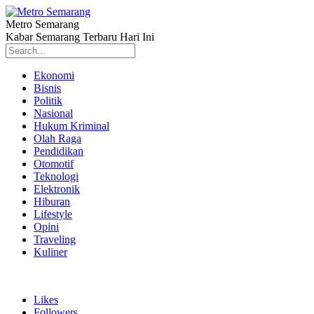
Metro Semarang
Kabar Semarang Terbaru Hari Ini
Ekonomi
Bisnis
Politik
Nasional
Hukum Kriminal
Olah Raga
Pendidikan
Otomotif
Teknologi
Elektronik
Hiburan
Lifestyle
Opini
Traveling
Kuliner
Likes
Followers