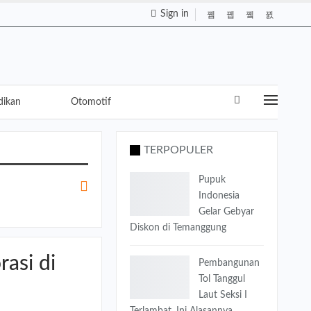
Sign in
dikan
Otomotif
TERPOPULER
Pupuk
Indonesia
Gelar Gebyar
Diskon di Temanggung
asi di
Pembangunan
Tol Tanggul
Laut Seksi I
Terlambat, Ini Alasannya