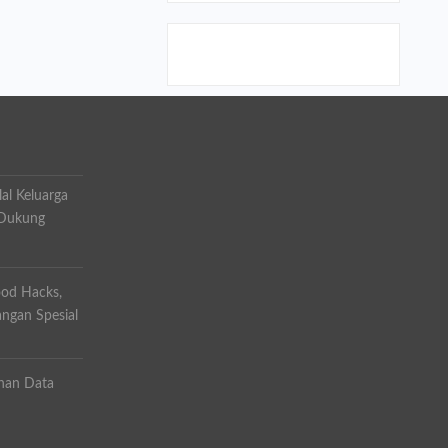
lal Keluarga
 Dukung
od Hacks,
angan Spesial
nan Data