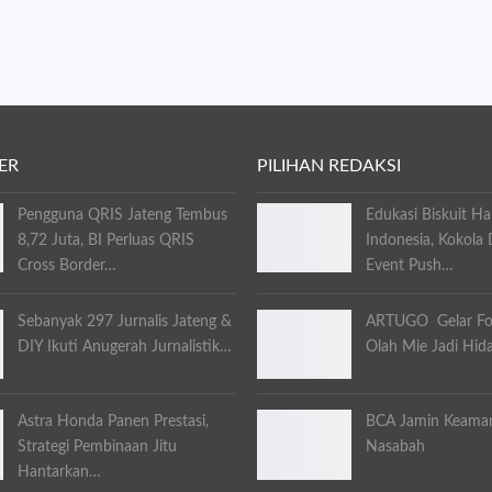
ER
PILIHAN REDAKSI
Pengguna QRIS Jateng Tembus
Edukasi Biskuit Ha
8,72 Juta, BI Perluas QRIS
Indonesia, Kokola
Cross Border…
Event Push…
Sebanyak 297 Jurnalis Jateng &
ARTUGO Gelar Fo
DIY Ikuti Anugerah Jurnalistik…
Olah Mie Jadi Hid
Astra Honda Panen Prestasi,
BCA Jamin Keama
Strategi Pembinaan Jitu
Nasabah
Hantarkan…