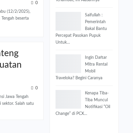
0
bu (12/2/2025),
Saifullah :
a Tengah beserta
Pemerintah
Bakal Bantu
Percepat Pasokan Pupuk
Untuk…
ateng
Ingin Daftar
guatan
Mitra Rental
Mobil
Traveloka? Begini Caranya
0
Kenapa Tiba-
si Jawa Tengah
Tiba Muncul
sektor. Salah satu
Notifikasi “Oil
Change” di PCX…