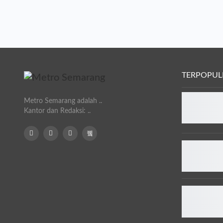
TERPOPUL
Metro Semarang adalah ..
Kantor dan Redaksi: ..