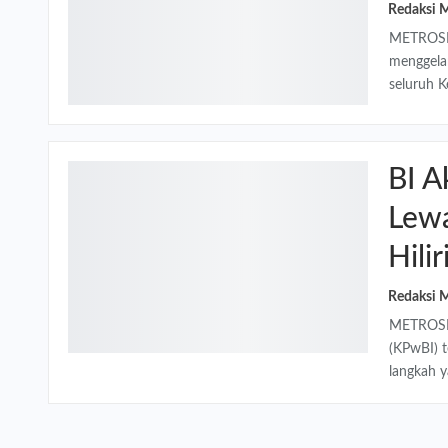
METROSEM
menggelar
seluruh 
BI A
Lewa
Hili
METROSEM
(KPwBI) t
langkah y