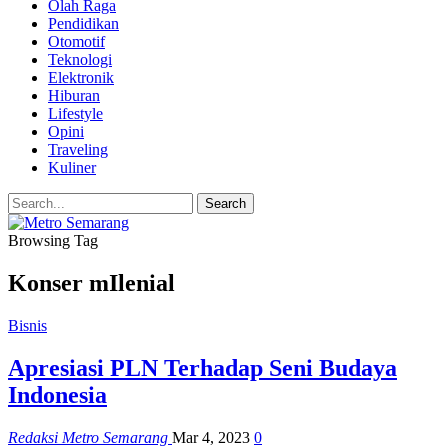
Olah Raga
Pendidikan
Otomotif
Teknologi
Elektronik
Hiburan
Lifestyle
Opini
Traveling
Kuliner
Browsing Tag
Konser mIlenial
Bisnis
Apresiasi PLN Terhadap Seni Budaya
Indonesia
Redaksi Metro Semarang
Mar 4, 2023
0