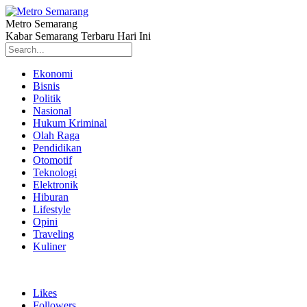
Metro Semarang
Kabar Semarang Terbaru Hari Ini
Ekonomi
Bisnis
Politik
Nasional
Hukum Kriminal
Olah Raga
Pendidikan
Otomotif
Teknologi
Elektronik
Hiburan
Lifestyle
Opini
Traveling
Kuliner
Likes
Followers