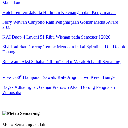
Manjakan…
Hotel Tentrem Jakarta Hadirkan Ketenangan dan Kenyamanan
Ferry Wawan Cahyono Raih Penghargaan Golkar Media Award
2023
KAI Daop 4 Layani 51 Ribu Wisman pada Semester I 2026
SBI Hadirkan Goreng Tempe Mendoan Pakai Spirulina, Dik Doank
Datang…
Relawan “Aksi Sahabat Gibran” Gelar Masak Sehat di Semarang,
…
View 360⁰ Hamparan Sawah, Kafe Angon Jiwo Keren Banget
Bagas Adhadirgha : Ganjar Pranowo Akan Dorong Penguatan
Wirausaha
Metro Semarang adalah ..