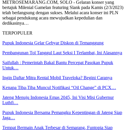
METROSEMARANG.COM, SOLO - Gelaran konser yang
bertajuk Milenial Gamelan featuring Slank pada Kamis (2/3/2023)
telah berlangsung dengan sukses. Melalui acara konser ini PLN
sebagai pendukung acara mewujudkan kepedulian dan
dedikasinya…
TERPOPULER
Pupuk Indonesia Gelar Gebyar Diskon di Temanggung
Pembangunan Tol Tanggul Laut Seksi I Terlambat, Ini Alasannya
Saifullah : Pemerintah Bakal Bantu Percepat Pasokan Pupuk
Untuk…
Ingin Daftar Mitra Rental Mobil Traveloka? Begini Caranya
Kenapa Tiba-Tiba Muncul Notifikasi “Oil Change” di PCX…
Jateng Menuju Indonesia Emas 2045, Ini Visi Misi Gubernur
Luthfi…
Pupuk Indonesia Bersama Pemangku Kepentingan di Jateng Siap
Jaga…
Tempat Bermain Anak Terbesar di Semarang, Funtopia Siap