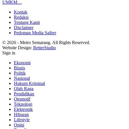
UMKM…
Kontak
Redaksi
Tentang Kami
Disclaimer
Pedoman Media Saiber
© 2026 - Metro Semarang. All Rights Reserved.
Website Design:
BetterStudio
Sign in
Ekonomi
Bisnis
Politik
Nasional
Hukum Kriminal
Olah Raga
Pendidikan
Otomotif
Teknologi
Elektronik
Hiburan
Lifestyle
Opini