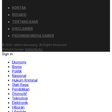
KONTAK
REDAKSI
TENTANG KAMI
DISCLAIMER
PEDOMAN MEDIA SAIBER
© 2026 - Metro Semarang. All Rights Reserved.
Website Design:
BetterStudio
Sign in
Ekonomi
Bisnis
Politik
Nasional
Hukum Kriminal
Olah Raga
Pendidikan
Otomotif
Teknologi
Elektronik
Hiburan
Lifestyle