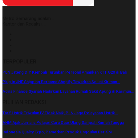
Metro Semarang adalah ..
Kantor dan Redaksi: ..
TERPOPULER
PLN Jateng DIY Kembali Turunkan Personil Amankan KTT G20 di Bali
Plug In JNE Shipping Bersama Shopify Tawarkan Solusi Kiriman…
Adira Finance Syariah Hadirkan Layanan Rumah Sakit Apung di Karimun…
PILIHAN REDAKSI
Tarif Listrik Triwulan IV Tidak Naik, PLN Jaga Pelayanan Listrik…
AHM Ajak Jurnalis Pelajari Cara Daur Ulang Sampah Rumah Tangga
Indonesia Quality Expo, Pamerkan Produk Unggulan Ber-SNI