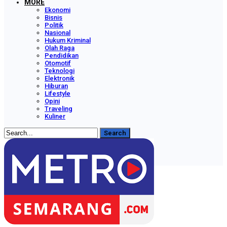
MORE
Ekonomi
Bisnis
Politik
Nasional
Hukum Kriminal
Olah Raga
Pendidikan
Otomotif
Teknologi
Elektronik
Hiburan
Lifestyle
Opini
Traveling
Kuliner
Posts
Categories
Tags