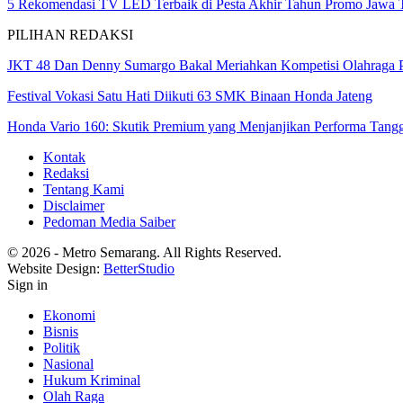
5 Rekomendasi TV LED Terbaik di Pesta Akhir Tahun Promo Jawa
PILIHAN REDAKSI
JKT 48 Dan Denny Sumargo Bakal Meriahkan Kompetisi Olahraga 
Festival Vokasi Satu Hati Diikuti 63 SMK Binaan Honda Jateng
Honda Vario 160: Skutik Premium yang Menjanjikan Performa Tan
Kontak
Redaksi
Tentang Kami
Disclaimer
Pedoman Media Saiber
© 2026 - Metro Semarang. All Rights Reserved.
Website Design:
BetterStudio
Sign in
Ekonomi
Bisnis
Politik
Nasional
Hukum Kriminal
Olah Raga