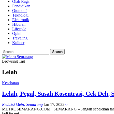
Olah Raga
Pendidikan
Otomotif
Teknologi
Elektronik
Hiburan
Lifestyle
Opini
Traveling
Kuliner
Browsing Tag
Lelah
Kesehatan
Lelah, Pegal, Susah Kosentrasi, Cek Deh,
Redaksi Metro Semarang
Jan 17, 2022
0
METROSEMARANG.COM, SEMARANG – Jangan sepelekan tanda-tanda sepe
jadi itu gejala…