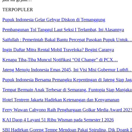
TERPOPULER
Pupuk Indonesia Gelar Gebyar Diskon di Temanggung
Pembangunan Tol Tanggul Laut Seksi I Terlambat, Ini Alasannya
Saifullah : Pemerintah Bakal Bantu Percepat Pasokan Pupuk Untuk
Ingin Daftar Mitra Rental Mobil Traveloka? Begini Caranya
Kenapa Tiba-Tiba Muncul Notifikasi “Oil Change” di PCX…
Jateng Menuju Indonesia Emas 2045, Ini Visi Misi Gubernur Luthfi
Pupuk Indonesia Bersama Pemangku Kepentingan di Jateng Siap Ja
Tempat Bermain Anak Terbesar di Semarang, Funtopia Siap Manja
Hotel Tentrem Jakarta Hadirkan Ketenangan dan Kenyamanan
Ferry Wawan Cahyono Raih Penghargaan Golkar Media Award 202
KAI Daop 4 Layani 51 Ribu Wisman pada Semester I 2026
SBI Hadirkan Goreng Tempe Mendoan Pakai Spirulina, Dik Doank