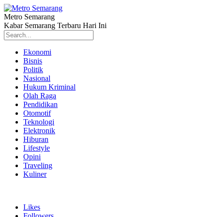
Metro Semarang
Kabar Semarang Terbaru Hari Ini
Ekonomi
Bisnis
Politik
Nasional
Hukum Kriminal
Olah Raga
Pendidikan
Otomotif
Teknologi
Elektronik
Hiburan
Lifestyle
Opini
Traveling
Kuliner
Likes
Followers