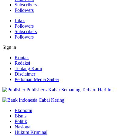
Subscribers
Followers
Likes
Followers
Subscribers
Followers
Sign in
Kontak
Redaksi
Tentang Kami
Disclaimer
Pedoman Media Saiber
Publisher - Kabar Semarang Terbaru Hari Ini
Ekonomi
Bisnis
Politik
Nasional
Hukum Kriminal