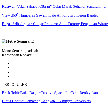
Relawan “Aksi Sahabat Gibran” Gelar Masak Sehat di Semarang,…
View 360⁰ Hamparan Sawah, Kafe Angon Jiwo Keren Banget
Bagas Adhadirgha : Ganjar Pranowo Akan Dorong Penguatan Wirau
Metro Semarang adalah ..
Kantor dan Redaksi: ..
TERPOPULER
Erick Tohir Buka Banjar Creative Space, Ini Cara Berdayakan…
Binus Hadir di Semarang Lengkap TK hingga Universitas