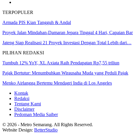
TERPOPULER
Armada PIS Kian Tangguh & Andal
Proyek Jalan Mindahan-Damaran Jepara Tinggal 4 Hari, Capaian B
Jateng Siap Realisasi 21 Proyek Investasi Dengan Total Lebih dari…
PILIHAN REDAKSI
Tumbuh 12% YoY, XL Axiata Raih Pendapatan Rp7,55 triliun
Pajak Bertutur: Menumbuhkan Wirausaha Muda yang Peduli Pajak
Menko Airlangga Bertemu Mendagri India di Los Angeles
Kontak
Redaksi
Tentang Kami
Disclaimer
Pedoman Media Saiber
© 2026 - Metro Semarang. All Rights Reserved.
Website Design:
BetterStudio