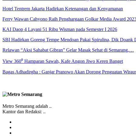
Hotel Tentrem Jakarta Hadirkan Ketenangan dan Kenyamanan
Ferry Wawan Cahyono Raih Penghargaan Golkar Media Award 202
KAI Daop 4 Layani 51 Ribu Wisman pada Semester I 2026
SBI Hadirkan Goreng Tempe Mendoan Pakai Spirulina, Dik Doank
Relawan “Aksi Sahabat Gibran” Gelar Masak Sehat di Semarang,…
View 360⁰ Hamparan Sawah, Kafe Angon Jiwo Keren Banget
Bagas Adhadirgha : Ganjar Pranowo Akan Dorong Penguatan Wirau
Metro Semarang adalah ..
Kantor dan Redaksi: ..