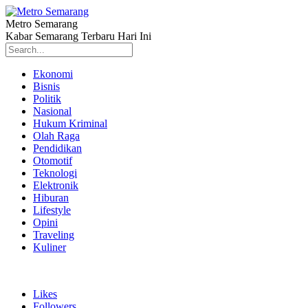
Metro Semarang
Kabar Semarang Terbaru Hari Ini
Ekonomi
Bisnis
Politik
Nasional
Hukum Kriminal
Olah Raga
Pendidikan
Otomotif
Teknologi
Elektronik
Hiburan
Lifestyle
Opini
Traveling
Kuliner
Likes
Followers