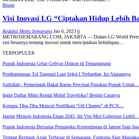
Bisnis
Visi Inovasi LG “Ciptakan Hidup Lebih B
Redaksi Metro Semarang
Jan 6, 2023
0
METROSEMARANG.COM, JAKARTA — Dalam LG World Premiere, di te
visi besarnya tentang inovasi untuk menciptakan kehidupan…
TERPOPULER
Pupuk Indonesia Gelar Gebyar Diskon di Temanggung
Pembangunan Tol Tanggul Laut Seksi I Terlambat, Ini Alasannya
Saifullah : Pemerintah Bakal Bantu Percepat Pasokan Pupuk Untuk
Ingin Daftar Mitra Rental Mobil Traveloka? Begini Caranya
Kenapa Tiba-Tiba Muncul Notifikasi “Oil Change” di PCX…
Jateng Menuju Indonesia Emas 2045, Ini Visi Misi Gubernur Luthfi
Pupuk Indonesia Bersama Pemangku Kepentingan di Jateng Siap Ja
Tempat Bermain Anak Terbesar di Semarang, Funtopia Siap Manja