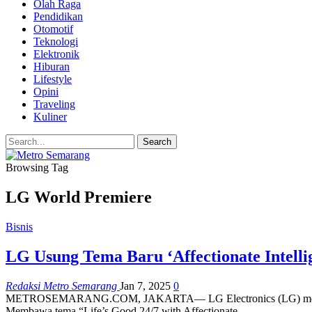
Olah Raga
Pendidikan
Otomotif
Teknologi
Elektronik
Hiburan
Lifestyle
Opini
Traveling
Kuliner
Browsing Tag
LG World Premiere
Bisnis
LG Usung Tema Baru ‘Affectionate Intelli
Redaksi Metro Semarang
Jan 7, 2025
0
METROSEMARANG.COM, JAKARTA— LG Electronics (LG) mengungkap v
Membawa tema “Life’s Good 24/7 with Affectionate…