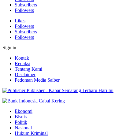
Subscribers
Followers
Likes
Followers
Subscribers
Followers
Sign in
Kontak
Redaksi
Tentang Kami
Disclaimer
Pedoman Media Saiber
Publisher - Kabar Semarang Terbaru Hari Ini
Ekonomi
Bisnis
Politik
Nasional
Hukum Kriminal