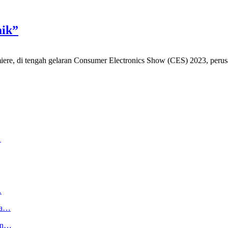
aik”
ngah gelaran Consumer Electronics Show (CES) 2023, perusahaan
…
…
ga…
kan…