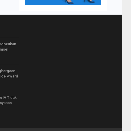
egrasikan
omsel
ghargaan
oice Award
an IV Tidak
layanan