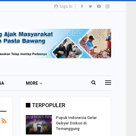
Sign In
GA
MORE
TERPOPULER
i 51 Ribu
Pupuk Indonesia Gelar
ester I
Gebyar Diskon di
Temanggung