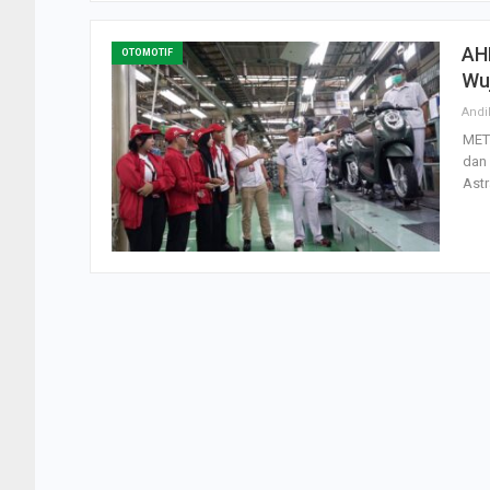
AHM
OTOMOTIF
Wuj
Andi
MET
dan
Astr