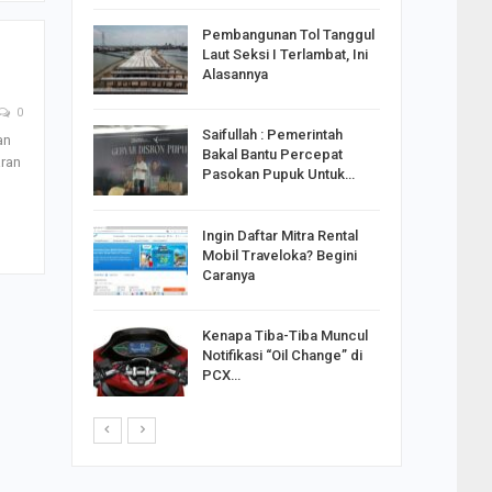
reng
Pembangunan Tol Tanggul
Pakai
Laut Seksi I Terlambat, Ini
ank
Alasannya
0
Saifullah : Pemerintah
an
ahabat
Bakal Bantu Percepat
ran
sak Sehat
Pasokan Pupuk Untuk…
Ingin Daftar Mitra Rental
ran
Mobil Traveloka? Begini
on Jiwo
Caranya
Kenapa Tiba-Tiba Muncul
 : Ganjar
Notifikasi “Oil Change” di
orong
PCX…
saha