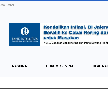
ia Saiber
NASIONAL
HUKUM KRIMINAL
OLAH RA
KAI Daop 4 Layan
Wisman pada Sem
2026