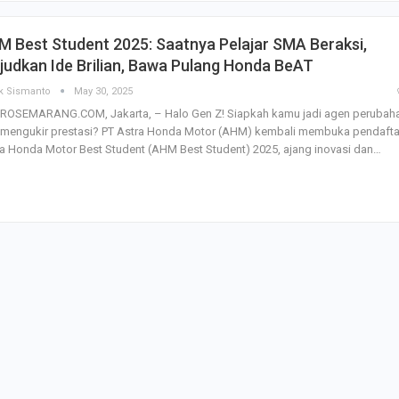
SBI Hadirkan Go
 Best Student 2025: Saatnya Pelajar SMA Beraksi,
Tempe Mendoan 
Spirulina, Dik Do
udkan Ide Brilian, Bawa Pulang Honda BeAT
Datang…
k Sismanto
May 30, 2025
ROSEMARANG.COM, Jakarta, – Halo Gen Z! Siapkah kamu jadi agen perubah
Relawan “Aksi S
 mengukir prestasi? PT Astra Honda Motor (AHM) kembali membuka pendafta
Gibran” Gelar Ma
di Semarang,…
a Honda Motor Best Student (AHM Best Student) 2025, ajang inovasi dan…
View 360⁰ Hampa
Sawah, Kafe Ang
Keren Banget
Bagas Adhadirgha
Pranowo Akan D
Penguatan Wirau