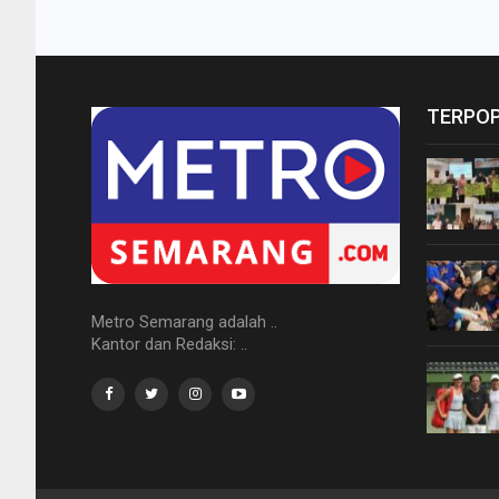
TERPO
Metro Semarang adalah ..
Kantor dan Redaksi: ..