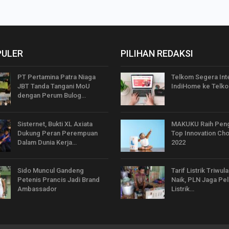
PULER
PILIHAN REDAKSI
PT Pertamina Patra Niaga
Telkom Segera Int
JBT Tanda Tangani MoU
IndiHome ke Telk
dengan Perum Bulog…
Sisternet, Bukti XL Axiata
MAKUKU Raih Pen
Dukung Peran Perempuan
Top Innovation Ch
Dalam Dunia Kerja…
2022
Sido Muncul Gandeng
Tarif Listrik Triwul
Petenis Prancis Jadi Brand
Naik, PLN Jaga Pe
Ambassador
Listrik…