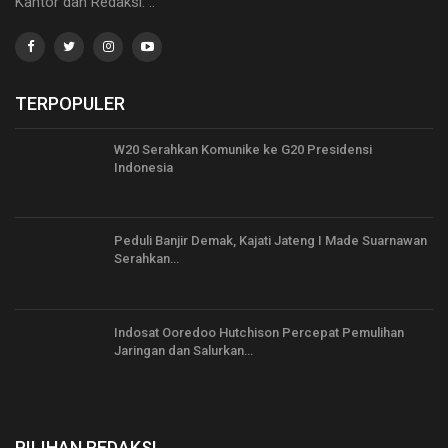
Kantor dan Redaksi: ..
TERPOPULER
W20 Serahkan Komunike ke G20 Presidensi
Indonesia
Peduli Banjir Demak, Kajati Jateng I Made Suarnawan
Serahkan…
Indosat Ooredoo Hutchison Percepat Pemulihan
Jaringan dan Salurkan…
PILIHAN REDAKSI