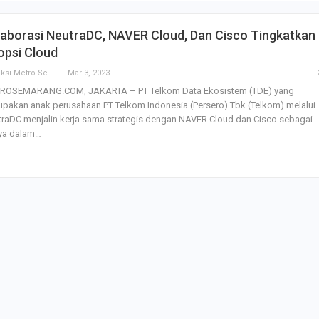
SBI Hadirkan Go
laborasi NeutraDC, NAVER Cloud, Dan Cisco Tingkatkan
Tempe Mendoan 
Spirulina, Dik Do
opsi Cloud
Datang…
Redaksi Metro Semarang
Mar 3, 2023
ROSEMARANG.COM, JAKARTA – PT Telkom Data Ekosistem (TDE) yang
Relawan “Aksi S
pakan anak perusahaan PT Telkom Indonesia (Persero) Tbk (Telkom) melalui
Gibran” Gelar Ma
di Semarang,…
raDC menjalin kerja sama strategis dengan NAVER Cloud dan Cisco sebagai
ya dalam…
View 360⁰ Hampa
Sawah, Kafe Ang
Keren Banget
Bagas Adhadirgha
Pranowo Akan D
Penguatan Wirau