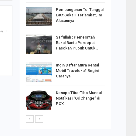
reng
Pembangunan Tol Tanggul
Pakai
Laut Seksi I Terlambat, Ini
ank
Alasannya
0
Saifullah : Pemerintah
ahabat
Bakal Bantu Percepat
sak Sehat
Pasokan Pupuk Untuk…
Ingin Daftar Mitra Rental
ran
Mobil Traveloka? Begini
on Jiwo
Caranya
Kenapa Tiba-Tiba Muncul
 : Ganjar
Notifikasi “Oil Change” di
orong
PCX…
saha