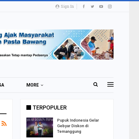
Sign In
GA
MORE
TERPOPULER
i 51 Ribu
Pupuk Indonesia Gelar
ester I
Gebyar Diskon di
Temanggung