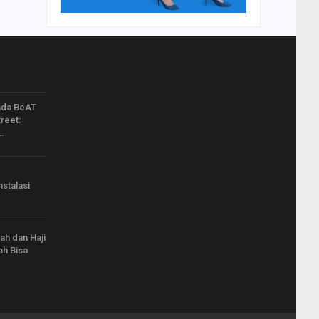
nda BeAT
reet:
…
stalasi
ah dan Haji
ah Bisa