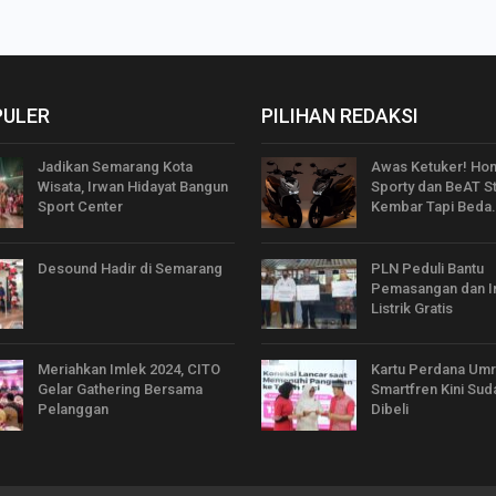
PULER
PILIHAN REDAKSI
Jadikan Semarang Kota
Awas Ketuker! Ho
Wisata, Irwan Hidayat Bangun
Sporty dan BeAT St
Sport Center
Kembar Tapi Beda
Desound Hadir di Semarang
PLN Peduli Bantu
Pemasangan dan In
Listrik Gratis
Meriahkan Imlek 2024, CITO
Kartu Perdana Umr
Gelar Gathering Bersama
Smartfren Kini Sud
Pelanggan
Dibeli