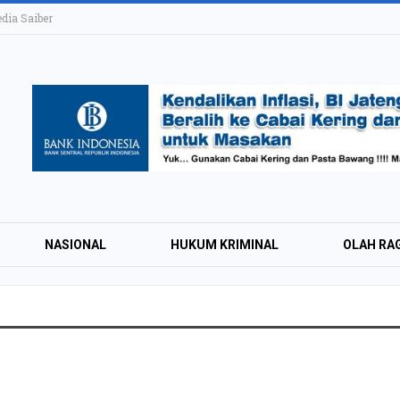
ia Saiber
NASIONAL
HUKUM KRIMINAL
OLAH RA
KAI Daop 4 Layan
Wisman pada Sem
2026