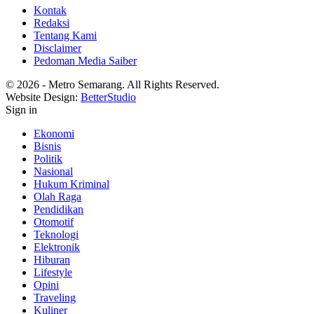
Kontak
Redaksi
Tentang Kami
Disclaimer
Pedoman Media Saiber
© 2026 - Metro Semarang. All Rights Reserved.
Website Design:
BetterStudio
Sign in
Ekonomi
Bisnis
Politik
Nasional
Hukum Kriminal
Olah Raga
Pendidikan
Otomotif
Teknologi
Elektronik
Hiburan
Lifestyle
Opini
Traveling
Kuliner