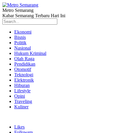
Metro Semarang
Kabar Semarang Terbaru Hari Ini
Ekonomi
Bisnis
Politik
Nasional
Hukum Kriminal
Olah Raga
Pendidikan
Otomotif
Teknologi
Elektronik
Hiburan
Lifestyle
Opini
Traveling
Kuliner
Likes
Followers