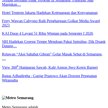
Tempat Bermain Anak Terbesar di Semarang, Funtopia Siap
Manjakan…
Hotel Tentrem Jakarta Hadirkan Ketenangan dan Kenyamanan
Ferry Wawan Cahyono Raih Penghargaan Golkar Media Award
2023
KAI Daop 4 Layani 51 Ribu Wisman pada Semester I 2026
SBI Hadirkan Goreng Tempe Mendoan Pakai Spirulina, Dik Doank
Datang…
Relawan “Aksi Sahabat Gibran” Gelar Masak Sehat di Semarang,
…
View 360⁰ Hamparan Sawah, Kafe Angon Jiwo Keren Banget
Bagas Adhadirgha : Ganjar Pranowo Akan Dorong Penguatan
Wirausaha
Metro Semarang adalah ..