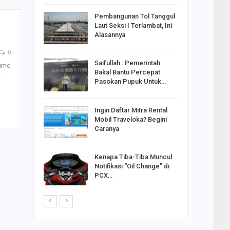
reng
Pembangunan Tol Tanggul
Pakai
Laut Seksi I Terlambat, Ini
ank
Alasannya
0
Saifullah : Pemerintah
ume
ahabat
Bakal Bantu Percepat
.
sak Sehat
Pasokan Pupuk Untuk…
Ingin Daftar Mitra Rental
ran
Mobil Traveloka? Begini
on Jiwo
Caranya
Kenapa Tiba-Tiba Muncul
 : Ganjar
Notifikasi “Oil Change” di
orong
PCX…
saha