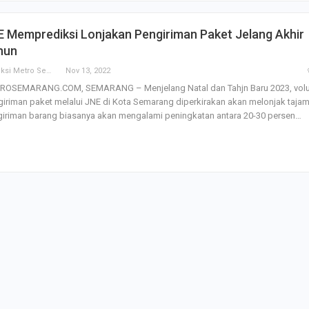
SBI Hadirkan Go
 Memprediksi Lonjakan Pengiriman Paket Jelang Akhir
Tempe Mendoan 
Spirulina, Dik Do
hun
Datang…
Redaksi Metro Semarang
Nov 13, 2022
ROSEMARANG.COM, SEMARANG – Menjelang Natal dan Tahjn Baru 2023, vol
Relawan “Aksi S
iriman paket melalui JNE di Kota Semarang diperkirakan akan melonjak tajam
Gibran” Gelar Ma
di Semarang,…
iriman barang biasanya akan mengalami peningkatan antara 20-30 persen…
View 360⁰ Hampa
Sawah, Kafe Ang
Keren Banget
Bagas Adhadirgha
Pranowo Akan D
Penguatan Wirau