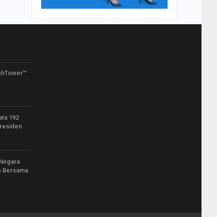
shTower™
ata 192
residen
 Negara
s Bersama