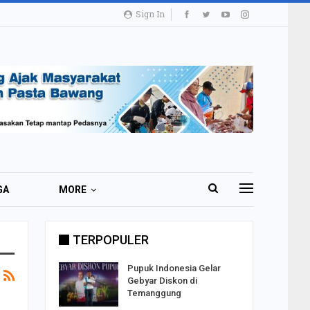
Sign In
GA
MORE
TERPOPULER
i 51 Ribu
Pupuk Indonesia Gelar
ester I
Gebyar Diskon di
Temanggung