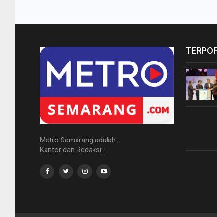
TERPO
Metro Semarang adalah ..
Kantor dan Redaksi: ..