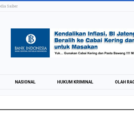
ia Saiber
NASIONAL
HUKUM KRIMINAL
OLAH RA
KAI Daop 4 Layan
Wisman pada Sem
2026