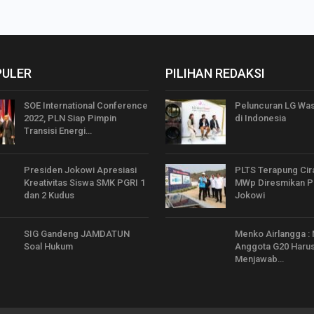
PULER
PILIHAN REDAKSI
SOE International Conference
Peluncuran LG Wa
2022, PLN Siap Pimpin
di Indonesia
Transisi Energi…
Presiden Jokowi Apresiasi
PLTS Terapung Cir
Kreativitas Siswa SMK PGRI 1
MWp Diresmikan P
dan 2 Kudus
Jokowi
SIG Gandeng JAMDATUN
Menko Airlangga :
Soal Hukum
Anggota G20 Haru
Menjawab…