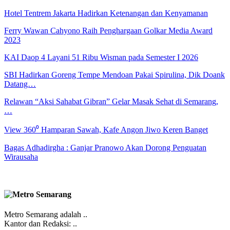
Hotel Tentrem Jakarta Hadirkan Ketenangan dan Kenyamanan
Ferry Wawan Cahyono Raih Penghargaan Golkar Media Award
2023
KAI Daop 4 Layani 51 Ribu Wisman pada Semester I 2026
SBI Hadirkan Goreng Tempe Mendoan Pakai Spirulina, Dik Doank
Datang…
Relawan “Aksi Sahabat Gibran” Gelar Masak Sehat di Semarang,
…
View 360⁰ Hamparan Sawah, Kafe Angon Jiwo Keren Banget
Bagas Adhadirgha : Ganjar Pranowo Akan Dorong Penguatan
Wirausaha
Metro Semarang adalah ..
Kantor dan Redaksi: ..