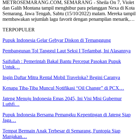
METROSEMARANG.COM, SEMARANG - Sheila On 7, Violet
dan Galih Montana tampil menghibur para pelanggan Nexa di Kota
Semarang, Jawa Tengah, Sabtu (15/10/2022) malam. Mereka tampil
membawakan sejumlah lagu favorit dengan penampilan menarik,…
TERPOPULER
Pupuk Indonesia Gelar Gebyar Diskon di Temanggung
Pembangunan Tol Tanggul Laut Seksi I Terlambat, Ini Alasannya
Saifullah : Pemerintah Bakal Bantu Percepat Pasokan Pupuk
Untuk…
Ingin Daftar Mitra Rental Mobil Traveloka? Begini Caranya
Kenapa Tiba-Tiba Muncul Notifikasi “Oil Change” di PCX…
Jateng Menuju Indonesia Emas 2045, Ini Visi Misi Gubernur
Luthfi…
Pupuk Indonesia Bersama Pemangku Kepentingan di Jateng Siap
Jaga…
Tempat Bermain Anak Terbesar di Semarang, Funtopia Siap
Manjakan…