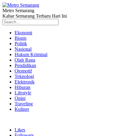
Metro Semarang
Kabar Semarang Terbaru Hari Ini
Ekonomi
Bisnis
Politik
Nasional
Hukum Kriminal
Olah Raga
Pendidikan
Otomotif
Teknologi
Elektronik
Hiburan
Lifestyle
Opini
Traveling
Kuliner
Likes
Followers