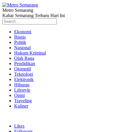
Metro Semarang
Kabar Semarang Terbaru Hari Ini
Ekonomi
Bisnis
Politik
Nasional
Hukum Kriminal
Olah Raga
Pendidikan
Otomotif
Teknologi
Elektronik
Hiburan
Lifestyle
Opini
Traveling
Kuliner
Likes
Followers