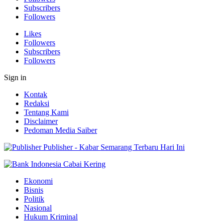
Subscribers
Followers
Likes
Followers
Subscribers
Followers
Sign in
Kontak
Redaksi
Tentang Kami
Disclaimer
Pedoman Media Saiber
Publisher - Kabar Semarang Terbaru Hari Ini
Ekonomi
Bisnis
Politik
Nasional
Hukum Kriminal