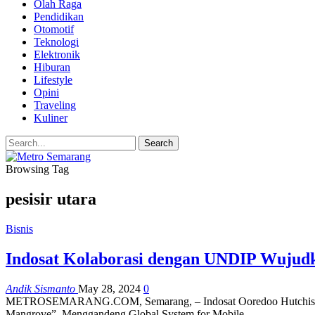
Olah Raga
Pendidikan
Otomotif
Teknologi
Elektronik
Hiburan
Lifestyle
Opini
Traveling
Kuliner
Browsing Tag
pesisir utara
Bisnis
Indosat Kolaborasi dengan UNDIP Wujudk
Andik Sismanto
May 28, 2024
0
METROSEMARANG.COM, Semarang, – Indosat Ooredoo Hutchison (Ind
Mangrove”. Menggandeng Global System for Mobile…