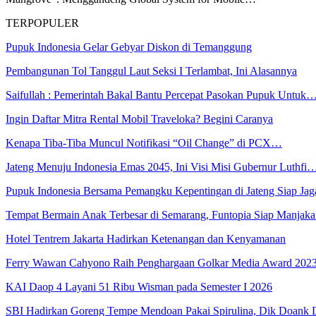
TERPOPULER
Pupuk Indonesia Gelar Gebyar Diskon di Temanggung
Pembangunan Tol Tanggul Laut Seksi I Terlambat, Ini Alasannya
Saifullah : Pemerintah Bakal Bantu Percepat Pasokan Pupuk Untuk
Ingin Daftar Mitra Rental Mobil Traveloka? Begini Caranya
Kenapa Tiba-Tiba Muncul Notifikasi “Oil Change” di PCX…
Jateng Menuju Indonesia Emas 2045, Ini Visi Misi Gubernur Luthfi
Pupuk Indonesia Bersama Pemangku Kepentingan di Jateng Siap Ja
Tempat Bermain Anak Terbesar di Semarang, Funtopia Siap Manja
Hotel Tentrem Jakarta Hadirkan Ketenangan dan Kenyamanan
Ferry Wawan Cahyono Raih Penghargaan Golkar Media Award 202
KAI Daop 4 Layani 51 Ribu Wisman pada Semester I 2026
SBI Hadirkan Goreng Tempe Mendoan Pakai Spirulina, Dik Doank