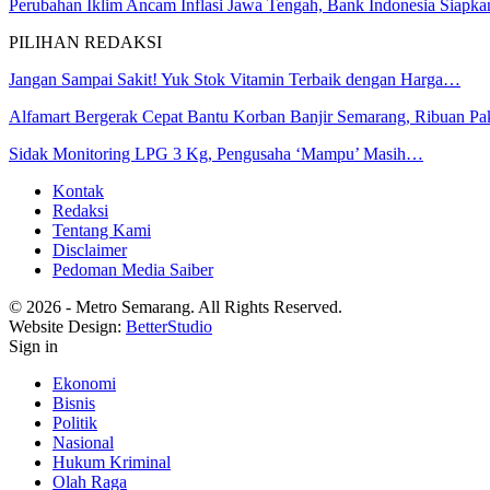
Perubahan Iklim Ancam Inflasi Jawa Tengah, Bank Indonesia Siap
PILIHAN REDAKSI
Jangan Sampai Sakit! Yuk Stok Vitamin Terbaik dengan Harga…
Alfamart Bergerak Cepat Bantu Korban Banjir Semarang, Ribuan P
Sidak Monitoring LPG 3 Kg, Pengusaha ‘Mampu’ Masih…
Kontak
Redaksi
Tentang Kami
Disclaimer
Pedoman Media Saiber
© 2026 - Metro Semarang. All Rights Reserved.
Website Design:
BetterStudio
Sign in
Ekonomi
Bisnis
Politik
Nasional
Hukum Kriminal
Olah Raga