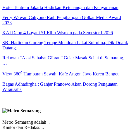
Hotel Tentrem Jakarta Hadirkan Ketenangan dan Kenyamanan
Ferry Wawan Cahyono Raih Penghargaan Golkar Media Award
2023
KAI Daop 4 Layani 51 Ribu Wisman pada Semester I 2026
SBI Hadirkan Goreng Tempe Mendoan Pakai Spirulina, Dik Doank
Datang…
Relawan “Aksi Sahabat Gibran” Gelar Masak Sehat di Semarang,
…
View 360⁰ Hamparan Sawah, Kafe Angon Jiwo Keren Banget
Bagas Adhadirgha : Ganjar Pranowo Akan Dorong Penguatan
Wirausaha
Metro Semarang adalah ..
Kantor dan Redaksi: ..