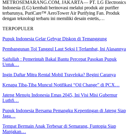
METROSEMARANG.COM, JAKARTA— PT. LG Electronics
Indonesia (LG) kembali berinovasi melalui produk air purifier
terbarunya, PuriCare™ AeroTower Air Purifying Fan. Produk
dengan teknologi terbaru ini memiliki desain estetis,…
TERPOPULER
Pupuk Indonesia Gelar Gebyar Diskon di Temanggung
Pembangunan Tol Tanggul Laut Seksi I Terlambat, Ini Alasannya
Saifullah : Pemerintah Bakal Bantu Percepat Pasokan Pupuk
Untuk…
Ingin Daftar Mitra Rental Mobil Traveloka? Begini Caranya
Kenapa Tiba-Tiba Muncul Notifikasi “Oil Change” di PCX…
Jateng Menuju Indonesia Emas 2045, Ini Visi Misi Gubernur
Luthfi…
Pupuk Indonesia Bersama Pemangku Kepentingan di Jateng Siap
Jaga…
Tempat Bermain Anak Terbesar di Semarang, Funtopia Siap
Manjakan…