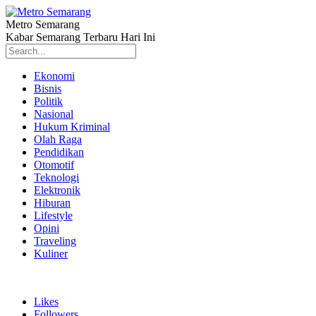
Metro Semarang
Kabar Semarang Terbaru Hari Ini
Ekonomi
Bisnis
Politik
Nasional
Hukum Kriminal
Olah Raga
Pendidikan
Otomotif
Teknologi
Elektronik
Hiburan
Lifestyle
Opini
Traveling
Kuliner
Likes
Followers