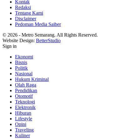
Kontak
Redaksi
Tentang Kami
Disclaimer
Pedoman Media Saiber
© 2026 - Metro Semarang. All Rights Reserved.
Website Design:
BetterStudio
Sign in
Ekonomi
Bisnis
Politik
Nasional
Hukum Kriminal
Olah Raga
Pendidikan
Otomotif
Teknologi
Elektronik
Hiburan
Lifestyle
Opini
Traveling
Kuliner