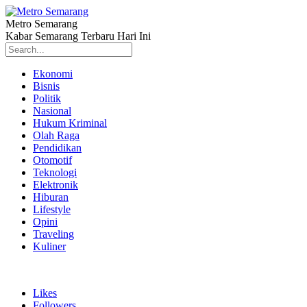
Metro Semarang
Kabar Semarang Terbaru Hari Ini
Ekonomi
Bisnis
Politik
Nasional
Hukum Kriminal
Olah Raga
Pendidikan
Otomotif
Teknologi
Elektronik
Hiburan
Lifestyle
Opini
Traveling
Kuliner
Likes
Followers