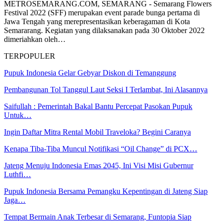
METROSEMARANG.COM, SEMARANG - Semarang Flowers
Festival 2022 (SFF) merupakan event parade bunga pertama di
Jawa Tengah yang merepresentasikan keberagaman di Kota
Semararang. Kegiatan yang dilaksanakan pada 30 Oktober 2022
dimeriahkan oleh…
TERPOPULER
Pupuk Indonesia Gelar Gebyar Diskon di Temanggung
Pembangunan Tol Tanggul Laut Seksi I Terlambat, Ini Alasannya
Saifullah : Pemerintah Bakal Bantu Percepat Pasokan Pupuk
Untuk…
Ingin Daftar Mitra Rental Mobil Traveloka? Begini Caranya
Kenapa Tiba-Tiba Muncul Notifikasi “Oil Change” di PCX…
Jateng Menuju Indonesia Emas 2045, Ini Visi Misi Gubernur
Luthfi…
Pupuk Indonesia Bersama Pemangku Kepentingan di Jateng Siap
Jaga…
Tempat Bermain Anak Terbesar di Semarang, Funtopia Siap