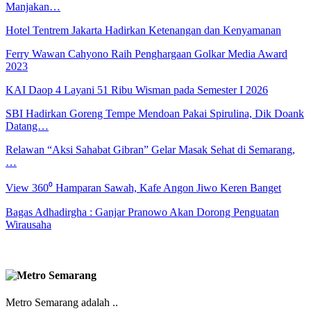
Manjakan…
Hotel Tentrem Jakarta Hadirkan Ketenangan dan Kenyamanan
Ferry Wawan Cahyono Raih Penghargaan Golkar Media Award
2023
KAI Daop 4 Layani 51 Ribu Wisman pada Semester I 2026
SBI Hadirkan Goreng Tempe Mendoan Pakai Spirulina, Dik Doank
Datang…
Relawan “Aksi Sahabat Gibran” Gelar Masak Sehat di Semarang,
…
View 360⁰ Hamparan Sawah, Kafe Angon Jiwo Keren Banget
Bagas Adhadirgha : Ganjar Pranowo Akan Dorong Penguatan
Wirausaha
Metro Semarang adalah ..