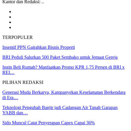
Kantor dan Redaksi: ..
TERPOPULER
Insentif PPN Gairahkan Bisnis Properti
BRI Peduli Salurkan 500 Paket Sembako untuk Jemaat Gereja
Ingin Beli Rumah? Manfaatkan Promo KPR 1,75 Persen di BRI x
REI…
PILIHAN REDAKSI
Generasi Muda Berkarya, Kampanyekan Keselamatan Berkendara
di Era…
Teknologi Pengubah Banjir jadi Cadangan Air Tanah Garapan
YABB dan…
Sido Muncul Catat Penyerapan Capex Capai 36%