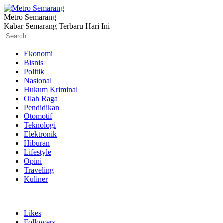
Metro Semarang
Kabar Semarang Terbaru Hari Ini
Ekonomi
Bisnis
Politik
Nasional
Hukum Kriminal
Olah Raga
Pendidikan
Otomotif
Teknologi
Elektronik
Hiburan
Lifestyle
Opini
Traveling
Kuliner
Likes
Followers