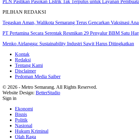
PLN Pastikan Pasokan Listrik Tak Terputus untuk Layanan Pembua
PILIHAN REDAKSI
Tegaskan Aman, Walikota Semarang Terus Gencarkan Vaksinasi Ana
PT Pertamina Secara Serentak Resmikan 29 Penyalur BBM Satu Ha
Menko Airlangga: Sustainability Industri Sawit Harus Ditingkatkan
Kontak
Redaksi
Tentang Kami
Disclaimer
Pedoman Media Saiber
© 2026 - Metro Semarang. All Rights Reserved.
Website Design:
BetterStudio
Sign in
Ekonomi
Bisnis
Politik
Nasional
Hukum Kriminal
Olah Raga