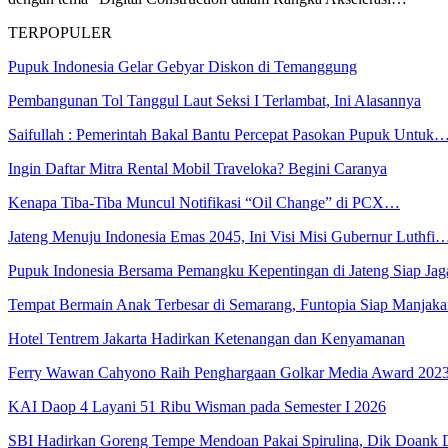
TERPOPULER
Pupuk Indonesia Gelar Gebyar Diskon di Temanggung
Pembangunan Tol Tanggul Laut Seksi I Terlambat, Ini Alasannya
Saifullah : Pemerintah Bakal Bantu Percepat Pasokan Pupuk Untuk
Ingin Daftar Mitra Rental Mobil Traveloka? Begini Caranya
Kenapa Tiba-Tiba Muncul Notifikasi “Oil Change” di PCX…
Jateng Menuju Indonesia Emas 2045, Ini Visi Misi Gubernur Luthfi
Pupuk Indonesia Bersama Pemangku Kepentingan di Jateng Siap Ja
Tempat Bermain Anak Terbesar di Semarang, Funtopia Siap Manja
Hotel Tentrem Jakarta Hadirkan Ketenangan dan Kenyamanan
Ferry Wawan Cahyono Raih Penghargaan Golkar Media Award 202
KAI Daop 4 Layani 51 Ribu Wisman pada Semester I 2026
SBI Hadirkan Goreng Tempe Mendoan Pakai Spirulina, Dik Doank