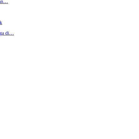
tan…
k
rga di…