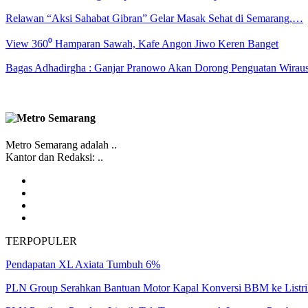
Relawan “Aksi Sahabat Gibran” Gelar Masak Sehat di Semarang,…
View 360⁰ Hamparan Sawah, Kafe Angon Jiwo Keren Banget
Bagas Adhadirgha : Ganjar Pranowo Akan Dorong Penguatan Wirau
Metro Semarang adalah ..
Kantor dan Redaksi: ..
TERPOPULER
Pendapatan XL Axiata Tumbuh 6%
PLN Group Serahkan Bantuan Motor Kapal Konversi BBM ke Listri