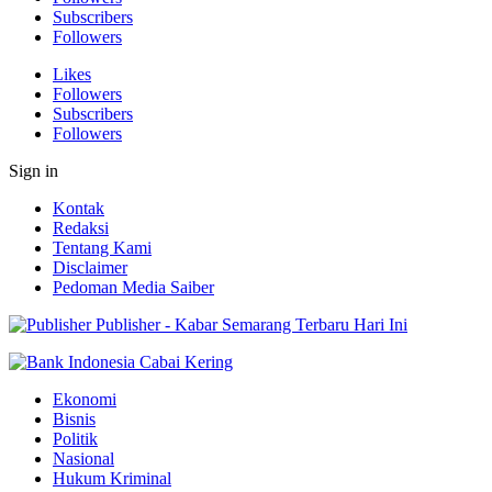
Subscribers
Followers
Likes
Followers
Subscribers
Followers
Sign in
Kontak
Redaksi
Tentang Kami
Disclaimer
Pedoman Media Saiber
Publisher - Kabar Semarang Terbaru Hari Ini
Ekonomi
Bisnis
Politik
Nasional
Hukum Kriminal