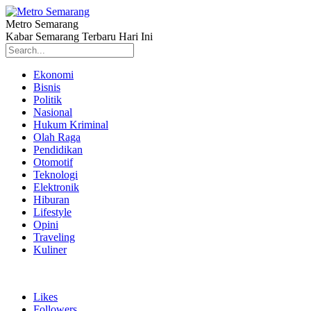
Metro Semarang
Kabar Semarang Terbaru Hari Ini
Ekonomi
Bisnis
Politik
Nasional
Hukum Kriminal
Olah Raga
Pendidikan
Otomotif
Teknologi
Elektronik
Hiburan
Lifestyle
Opini
Traveling
Kuliner
Likes
Followers