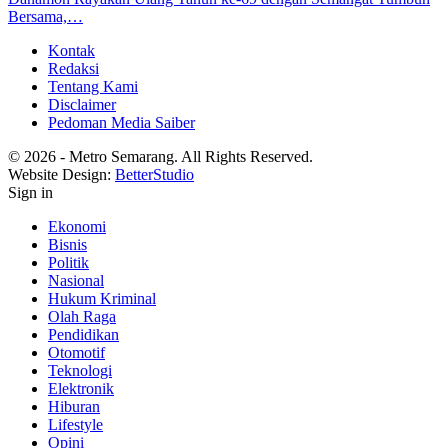
Bersama,…
Kontak
Redaksi
Tentang Kami
Disclaimer
Pedoman Media Saiber
© 2026 - Metro Semarang. All Rights Reserved.
Website Design:
BetterStudio
Sign in
Ekonomi
Bisnis
Politik
Nasional
Hukum Kriminal
Olah Raga
Pendidikan
Otomotif
Teknologi
Elektronik
Hiburan
Lifestyle
Opini