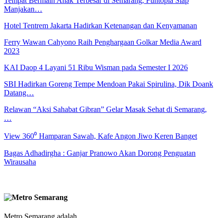
Tempat Bermain Anak Terbesar di Semarang, Funtopia Siap
Manjakan…
Hotel Tentrem Jakarta Hadirkan Ketenangan dan Kenyamanan
Ferry Wawan Cahyono Raih Penghargaan Golkar Media Award
2023
KAI Daop 4 Layani 51 Ribu Wisman pada Semester I 2026
SBI Hadirkan Goreng Tempe Mendoan Pakai Spirulina, Dik Doank
Datang…
Relawan “Aksi Sahabat Gibran” Gelar Masak Sehat di Semarang,
…
View 360⁰ Hamparan Sawah, Kafe Angon Jiwo Keren Banget
Bagas Adhadirgha : Ganjar Pranowo Akan Dorong Penguatan
Wirausaha
Metro Semarang adalah ..