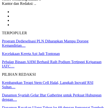
Kantor dan Redaksi: ..
TERPOPULER
Program Dedieselisasi PLN Diharapkan Mampu Dorong
Kemandirian…
Kecelakaan Kereta Api Jadi Tontonan
Pebalap Binaan AHM Berhasil Raih Podium Tertinggi Kejuaraan
IATC…
PILIHAN REDAKSI
Kembangkan Terapi Stem Cell Halal, Langkah Inovatif RSI
Sultan…
Danamon Syariah Gelar Iftar Gathering untuk Perkuat Hubungan
dengan…
Danamon Rayakan Ulang Tahun ke-69 dengan Semangat Tumbuh