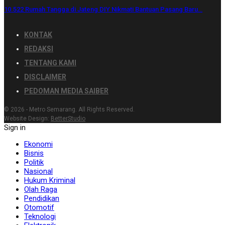
10.522 Rumah Tangga di Jateng DIY Nikmati Bantuan Pasang Baru…
KONTAK
REDAKSI
TENTANG KAMI
DISCLAIMER
PEDOMAN MEDIA SAIBER
© 2026 - Metro Semarang. All Rights Reserved.
Website Design:
BetterStudio
Sign in
Ekonomi
Bisnis
Politik
Nasional
Hukum Kriminal
Olah Raga
Pendidikan
Otomotif
Teknologi