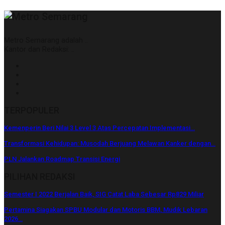
Metro Semarang adalah ..
Kantor dan Redaksi: ..
TERPOPULER
Kemenperin Beri Nilai 3 Level 3 Atas Percepatan Implementasi…
Transformasi Kehidupan: Musodah Berjuang Melawan Kanker dengan…
PLN Jalankan Roadmap Transisi Energi
PILIHAN REDAKSI
Semester I 2022 Berjalan Baik, SIG Catat Laba Sebesar Rp829 Miliar
Pertamina Siagakan SPBU Modular dan Motoris BBM, Mudik Lebaran
2026…