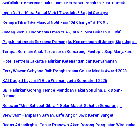
Saifullah : Pemerintah Bakal Bantu Percepat Pasokan Pupuk Untuk…
Ingin Daftar Mitra Rental Mobil Traveloka? Begini Caranya
Kenapa Tiba-Tiba Muncul Notifikasi “Oil Change” di PCX…
Jateng Menuju Indonesia Emas 2045, Ini Visi Misi Gubernur Luthfi…
Pupuk Indonesia Bersama Pemangku Kepentingan di Jateng Siap Jaga…
Tempat Bermain Anak Terbesar di Semarang, Funtopia Siap Manjakan…
Hotel Tentrem Jakarta Hadirkan Ketenangan dan Kenyamanan
Ferry Wawan Cahyono Raih Penghargaan Golkar Media Award 2023
KAI Daop 4 Layani 51 Ribu Wisman pada Semester I 2026
SBI Hadirkan Goreng Tempe Mendoan Pakai Spirulina, Dik Doank
Datang…
Relawan “Aksi Sahabat Gibran” Gelar Masak Sehat di Semarang,…
View 360⁰ Hamparan Sawah, Kafe Angon Jiwo Keren Banget
Bagas Adhadirgha : Ganjar Pranowo Akan Dorong Penguatan Wirausaha