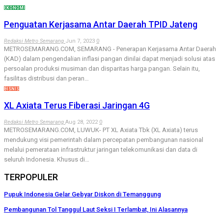
EKONOMI
Penguatan Kerjasama Antar Daerah TPID Jateng
Redaksi Metro Semarang
Jun 7, 2023
0
METROSEMARANG.COM, SEMARANG - Penerapan Kerjasama Antar Daerah
(KAD) dalam pengendalian inflasi pangan dinilai dapat menjadi solusi atas
persoalan produksi musiman dan disparitas harga pangan. Selain itu,
fasilitas distribusi dan peran…
BISNIS
XL Axiata Terus Fiberasi Jaringan 4G
Redaksi Metro Semarang
Aug 28, 2022
0
METROSEMARANG.COM, LUWUK- PT XL Axiata Tbk (XL Axiata) terus
mendukung visi pemerintah dalam percepatan pembangunan nasional
melalui pemerataan infrastruktur jaringan telekomunikasi dan data di
seluruh Indonesia. Khusus di…
TERPOPULER
Pupuk Indonesia Gelar Gebyar Diskon di Temanggung
Pembangunan Tol Tanggul Laut Seksi I Terlambat, Ini Alasannya