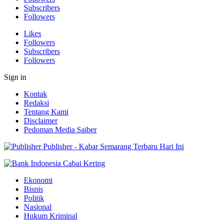
Subscribers
Followers
Likes
Followers
Subscribers
Followers
Sign in
Kontak
Redaksi
Tentang Kami
Disclaimer
Pedoman Media Saiber
Publisher - Kabar Semarang Terbaru Hari Ini
Ekonomi
Bisnis
Politik
Nasional
Hukum Kriminal