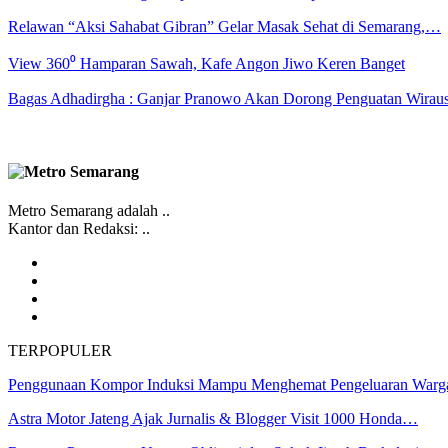
Relawan “Aksi Sahabat Gibran” Gelar Masak Sehat di Semarang,…
View 360⁰ Hamparan Sawah, Kafe Angon Jiwo Keren Banget
Bagas Adhadirgha : Ganjar Pranowo Akan Dorong Penguatan Wirau
Metro Semarang adalah ..
Kantor dan Redaksi: ..
TERPOPULER
Penggunaan Kompor Induksi Mampu Menghemat Pengeluaran War
Astra Motor Jateng Ajak Jurnalis & Blogger Visit 1000 Honda…