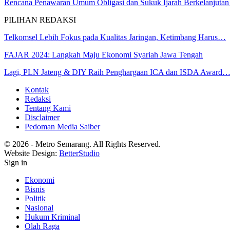
Rencana Penawaran Umum Obligasi dan Sukuk Ijarah Berkelanjut
PILIHAN REDAKSI
Telkomsel Lebih Fokus pada Kualitas Jaringan, Ketimbang Harus…
FAJAR 2024: Langkah Maju Ekonomi Syariah Jawa Tengah
Lagi, PLN Jateng & DIY Raih Penghargaan ICA dan ISDA Award
Kontak
Redaksi
Tentang Kami
Disclaimer
Pedoman Media Saiber
© 2026 - Metro Semarang. All Rights Reserved.
Website Design:
BetterStudio
Sign in
Ekonomi
Bisnis
Politik
Nasional
Hukum Kriminal
Olah Raga