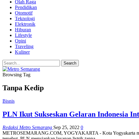
Olah Raga
Pendidikan
Otomotif
Teknologi
Elektronik
Hiburan
Lifestyle
Opini
Traveling
Kuliner
Browsing Tag
Tanpa Kedip
Bisnis
PLN Ikut Sukseskan Gelaran Indonesia Int
Redaksi Metro Semarang
Sep 25, 2022
0
METROSEMARANG.COM, YOGYAKARTA - Kota Yogyakarta menjadi tua
tersebut, PLN menyiapkan layanan listrik tanpa…