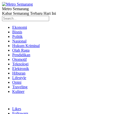
Metro Semarang
Kabar Semarang Terbaru Hari Ini
Ekonomi
Bisnis
Politik
Nasional
Hukum Kriminal
Olah Raga
Pendidikan
Otomotif
Teknologi
Elektronik
Hiburan
Lifestyle
Opini
Traveling
Kuliner
Likes
Followers