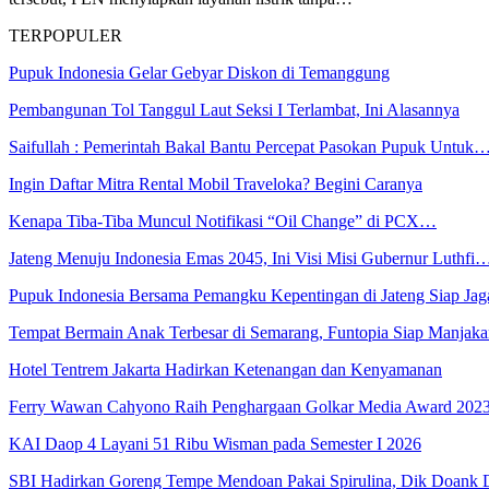
TERPOPULER
Pupuk Indonesia Gelar Gebyar Diskon di Temanggung
Pembangunan Tol Tanggul Laut Seksi I Terlambat, Ini Alasannya
Saifullah : Pemerintah Bakal Bantu Percepat Pasokan Pupuk Untuk
Ingin Daftar Mitra Rental Mobil Traveloka? Begini Caranya
Kenapa Tiba-Tiba Muncul Notifikasi “Oil Change” di PCX…
Jateng Menuju Indonesia Emas 2045, Ini Visi Misi Gubernur Luthfi
Pupuk Indonesia Bersama Pemangku Kepentingan di Jateng Siap Ja
Tempat Bermain Anak Terbesar di Semarang, Funtopia Siap Manja
Hotel Tentrem Jakarta Hadirkan Ketenangan dan Kenyamanan
Ferry Wawan Cahyono Raih Penghargaan Golkar Media Award 202
KAI Daop 4 Layani 51 Ribu Wisman pada Semester I 2026
SBI Hadirkan Goreng Tempe Mendoan Pakai Spirulina, Dik Doank