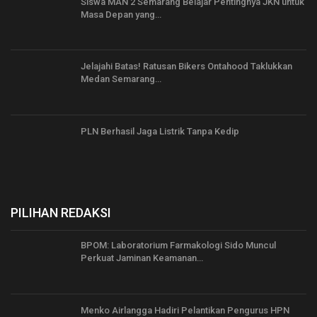
Siswa MAN 2 Semarang Belajar Pentingnya JKN untuk
Masa Depan yang…
Jelajahi Batas! Ratusan Bikers Ontahood Taklukkan
Medan Semarang…
PLN Berhasil Jaga Listrik Tanpa Kedip
PILIHAN REDAKSI
BPOM: Laboratorium Farmakologi Sido Muncul
Perkuat Jaminan Keamanan…
Menko Airlangga Hadiri Pelantikan Pengurus HPN