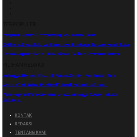
TERPOPULER
Penjualan Rumah di Property Expo Semarang Seret
SIG Gerak Cepat Salurkan Bantuan Korban Banjir Bandang Kerek Tuban
Ketua Komjak RI: Revisi UU Kejaksaan Perkuat Koordinasi Antara…
PILIHAN REDAKSI
Airlangga: Ekonomi Biru Jadi Penarik Sumber Pendanaan Baru
Solusi IoT XL Axiata ‘Mushtech’, Jawab Kebutuhan Petani…
Pendongkrak Perekonomian, Menko Airlangga Dukung Industri
Olahraga…
KONTAK
REDAKSI
TENTANG KAMI