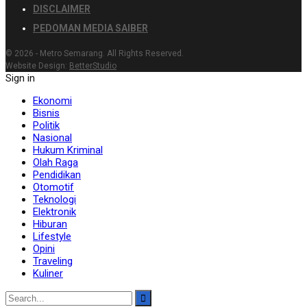
DISCLAIMER
PEDOMAN MEDIA SAIBER
© 2026 - Metro Semarang. All Rights Reserved.
Website Design:
BetterStudio
Sign in
Ekonomi
Bisnis
Politik
Nasional
Hukum Kriminal
Olah Raga
Pendidikan
Otomotif
Teknologi
Elektronik
Hiburan
Lifestyle
Opini
Traveling
Kuliner