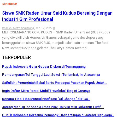
PENDIDIKAN
Siswa SMK Raden Umar Said Kudus Bersaing Dengan
Industri Gim Profesional
Redaksi Metro Semarang
Dec 12, 2022
0
METROSEMARANG.COM, KUDUS – SMK Raden Umar Said (RUS) Kudus
yang diwakili oleh Homesick Games sebagai game developer yang
beranggotakan siswa SMK RUS, menjadi salah satu nominasi The Best
New Comer 2022 pada gelaran The Lazy Games Awards…
TERPOPULER
Pupuk Indonesia Gelar Gebyar Diskon di Temanggung
Pembangunan Tol Tanggul Laut Seksi I Terlambat, Ini Alasannya
Saifullah : Pemerintah Bakal Bantu Percepat Pasokan Pupuk Untuk…
Ingin Daftar Mitra Rental Mobil Traveloka? Begini Caranya
Kenapa Tiba-Tiba Muncul Notifikasi “Oil Change” di PCX…
Jateng Menuju Indonesia Emas 2045, Ini Visi Misi Gubernur Luthfi…
Pupuk Indonesia Bersama Pemangku Kepentingan di Jateng Siap Jaga…