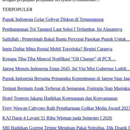
TERPOPULER
Pupuk Indonesia Gelar Gebyar Diskon di Temanggung
Pembangunan Tol Tanggul Laut Seksi I Terlambat, Ini Alasannya
Saifullah : Pemerintah Bakal Bantu Percepat Pasokan Pupuk Untuk
Ingin Daftar Mitra Rental Mobil Traveloka? Begini Caranya
Kenapa Tiba-Tiba Muncul Notifikasi “Oil Change” di PCX…
Jateng Menuju Indonesia Emas 2045, Ini Visi Misi Gubernur Luthfi
Pupuk Indonesia Bersama Pemangku Kepentingan di Jateng Siap Ja
Tempat Bermain Anak Terbesar di Semarang, Funtopia Siap Manja
Hotel Tentrem Jakarta Hadirkan Ketenangan dan Kenyamanan
Ferry Wawan Cahyono Raih Penghargaan Golkar Media Award 202
KAI Daop 4 Layani 51 Ribu Wisman pada Semester I 2026
SBI Hadirkan Goreng Tempe Mendoan Pakai Spirulina, Dik Doank