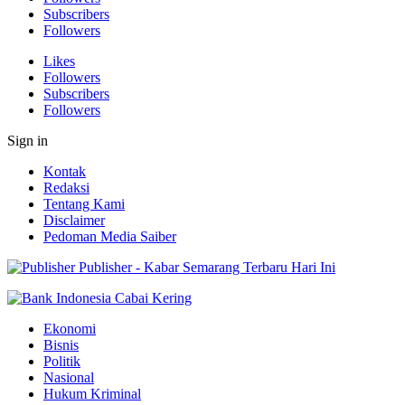
Subscribers
Followers
Likes
Followers
Subscribers
Followers
Sign in
Kontak
Redaksi
Tentang Kami
Disclaimer
Pedoman Media Saiber
Publisher - Kabar Semarang Terbaru Hari Ini
Ekonomi
Bisnis
Politik
Nasional
Hukum Kriminal