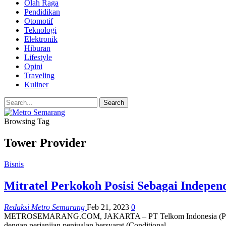
Olah Raga
Pendidikan
Otomotif
Teknologi
Elektronik
Hiburan
Lifestyle
Opini
Traveling
Kuliner
Browsing Tag
Tower Provider
Bisnis
Mitratel Perkokoh Posisi Sebagai Indepe
Redaksi Metro Semarang
Feb 21, 2023
0
METROSEMARANG.COM, JAKARTA – PT Telkom Indonesia (Persero) T
dengan perjanjian penjualan bersyarat (Conditional…