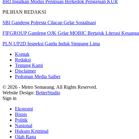
BRI Ingatkan Modus Penipuan Berkedok Pengajuan KUR
PILIHAN REDAKSI
SBI Gandeng Polresta Cilacap Gelar Sosialisasi
FIFGROUP Gandeng OJK Gelar MOBIC Bertajuk Literasi Keuang
PLN UP2D Inspeksi Gardu Induk Simpang Lima
Kontak
Redaksi
Tentang Kami
Disclaimer
Pedoman Media Saiber
© 2026 - Metro Semarang. All Rights Reserved.
Website Design:
BetterStudio
Sign in
Ekonomi
Bisnis
Politik
Nasional
Hukum Kriminal
Olah Raga