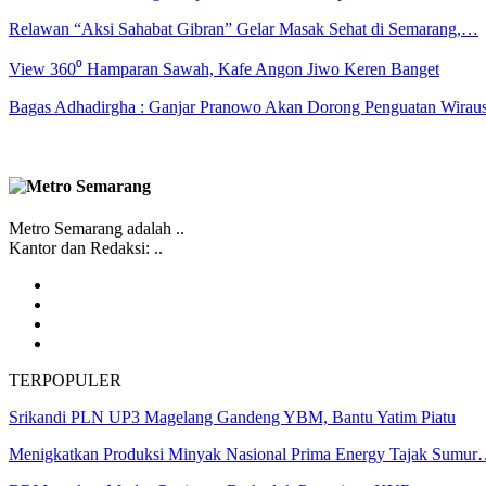
Relawan “Aksi Sahabat Gibran” Gelar Masak Sehat di Semarang,…
View 360⁰ Hamparan Sawah, Kafe Angon Jiwo Keren Banget
Bagas Adhadirgha : Ganjar Pranowo Akan Dorong Penguatan Wirau
Metro Semarang adalah ..
Kantor dan Redaksi: ..
TERPOPULER
Srikandi PLN UP3 Magelang Gandeng YBM, Bantu Yatim Piatu
Menigkatkan Produksi Minyak Nasional Prima Energy Tajak Sumu