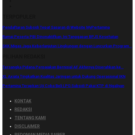
TERPOPULER
Pendaftaran Subsidi Tepat Sasaran di Website MyPertamina
Ramai Peserta PBI Dinonaktifkan, Ini Tanggapan BPJS Kesehatan
SKK Migas Jaga Keberlanjutan Lingkungan dengan Luncurkan Program…
PILIHAN REDAKSI
Tersangka Pidana Perpajakan Bernisial AF Akhirnya Diserahkan ke…
XL Axiata Tingkatkan Kualitas Jaringan untuk Dukung Operasional IKN
Pertamina Terapkan Uji Coba Beli LPG Subsidi Pakai KTP di Ngaliyan
KONTAK
REDAKSI
TENTANG KAMI
DISCLAIMER
PEDOMAN MEDIA SAIBER