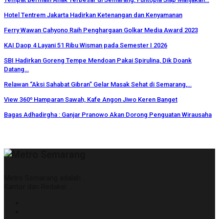
Hotel Tentrem Jakarta Hadirkan Ketenangan dan Kenyamanan
Ferry Wawan Cahyono Raih Penghargaan Golkar Media Award 2023
KAI Daop 4 Layani 51 Ribu Wisman pada Semester I 2026
SBI Hadirkan Goreng Tempe Mendoan Pakai Spirulina, Dik Doank
Datang…
Relawan “Aksi Sahabat Gibran” Gelar Masak Sehat di Semarang,…
View 360⁰ Hamparan Sawah, Kafe Angon Jiwo Keren Banget
Bagas Adhadirgha : Ganjar Pranowo Akan Dorong Penguatan Wirausaha
Metro Semarang adalah ..
Kantor dan Redaksi: ..