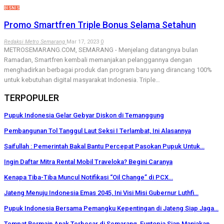
BISNIS
Promo Smartfren Triple Bonus Selama Setahun
Redaksi Metro Semarang
Mar 17, 2023
0
METROSEMARANG.COM, SEMARANG - Menjelang datangnya bulan
Ramadan, Smartfren kembali memanjakan pelanggannya dengan
menghadirkan berbagai produk dan program baru yang dirancang 100%
untuk kebutuhan digital masyarakat Indonesia. Triple…
TERPOPULER
Pupuk Indonesia Gelar Gebyar Diskon di Temanggung
Pembangunan Tol Tanggul Laut Seksi I Terlambat, Ini Alasannya
Saifullah : Pemerintah Bakal Bantu Percepat Pasokan Pupuk Untuk…
Ingin Daftar Mitra Rental Mobil Traveloka? Begini Caranya
Kenapa Tiba-Tiba Muncul Notifikasi “Oil Change” di PCX…
Jateng Menuju Indonesia Emas 2045, Ini Visi Misi Gubernur Luthfi…
Pupuk Indonesia Bersama Pemangku Kepentingan di Jateng Siap Jaga…
Tempat Bermain Anak Terbesar di Semarang, Funtopia Siap Manjakan…