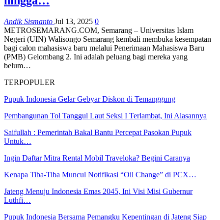
hingga…
Andik Sismanto
Jul 13, 2025
0
METROSEMARANG.COM, Semarang – Universitas Islam
Negeri (UIN) Walisongo Semarang kembali membuka kesempatan
bagi calon mahasiswa baru melalui Penerimaan Mahasiswa Baru
(PMB) Gelombang 2. Ini adalah peluang bagi mereka yang
belum…
TERPOPULER
Pupuk Indonesia Gelar Gebyar Diskon di Temanggung
Pembangunan Tol Tanggul Laut Seksi I Terlambat, Ini Alasannya
Saifullah : Pemerintah Bakal Bantu Percepat Pasokan Pupuk
Untuk…
Ingin Daftar Mitra Rental Mobil Traveloka? Begini Caranya
Kenapa Tiba-Tiba Muncul Notifikasi “Oil Change” di PCX…
Jateng Menuju Indonesia Emas 2045, Ini Visi Misi Gubernur
Luthfi…
Pupuk Indonesia Bersama Pemangku Kepentingan di Jateng Siap