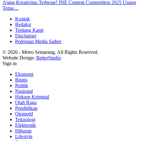
Ajang Kreativitas Terbesar! JNE Content Competition 2025 Usung
Tema…
Kontak
Redaksi
Tentang Kami
Disclaimer
Pedoman Media Saiber
© 2026 - Metro Semarang. All Rights Reserved.
Website Design:
BetterStudio
Sign in
Ekonomi
Bisnis
Politik
Nasional
Hukum Kriminal
Olah Raga
Pendidikan
Otomotif
Teknologi
Elektronik
Hiburan
Lifestyle