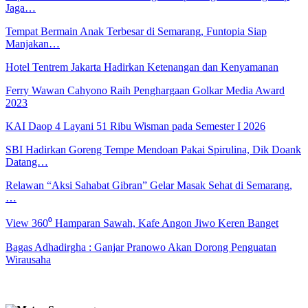
Jaga…
Tempat Bermain Anak Terbesar di Semarang, Funtopia Siap
Manjakan…
Hotel Tentrem Jakarta Hadirkan Ketenangan dan Kenyamanan
Ferry Wawan Cahyono Raih Penghargaan Golkar Media Award
2023
KAI Daop 4 Layani 51 Ribu Wisman pada Semester I 2026
SBI Hadirkan Goreng Tempe Mendoan Pakai Spirulina, Dik Doank
Datang…
Relawan “Aksi Sahabat Gibran” Gelar Masak Sehat di Semarang,
…
View 360⁰ Hamparan Sawah, Kafe Angon Jiwo Keren Banget
Bagas Adhadirgha : Ganjar Pranowo Akan Dorong Penguatan
Wirausaha