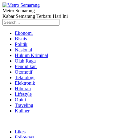
Metro Semarang
Kabar Semarang Terbaru Hari Ini
Ekonomi
Bisnis
Politik
Nasional
Hukum Kriminal
Olah Raga
Pendidikan
Otomotif
Teknologi
Elektronik
Hiburan
Lifestyle
Opini
Traveling
Kuliner
Likes
Followers