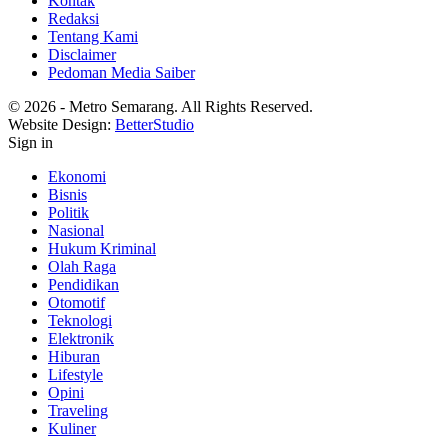
Kontak
Redaksi
Tentang Kami
Disclaimer
Pedoman Media Saiber
© 2026 - Metro Semarang. All Rights Reserved.
Website Design:
BetterStudio
Sign in
Ekonomi
Bisnis
Politik
Nasional
Hukum Kriminal
Olah Raga
Pendidikan
Otomotif
Teknologi
Elektronik
Hiburan
Lifestyle
Opini
Traveling
Kuliner