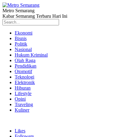
Metro Semarang
Kabar Semarang Terbaru Hari Ini
Ekonomi
Bisnis
Politik
Nasional
Hukum Kriminal
Olah Raga
Pendidikan
Otomotif
Teknologi
Elektronik
Hiburan
Lifestyle
Opini
Traveling
Kuliner
Likes
Followers