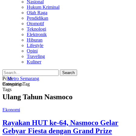
Nasional
Hukum Kriminal
Olah Raga
Pendidikan
Otomotif
Teknologi
Elektronik
Hiburan
Lifestyle
Opini
Traveling
Kuliner
Posts
Categories
Browsing Tag
Tags
Ulang Tahun Nasmoco
Ekonomi
Rayakan HUT ke-64, Nasmoco Gelar
Gebyar Fiesta dengan Grand Prize