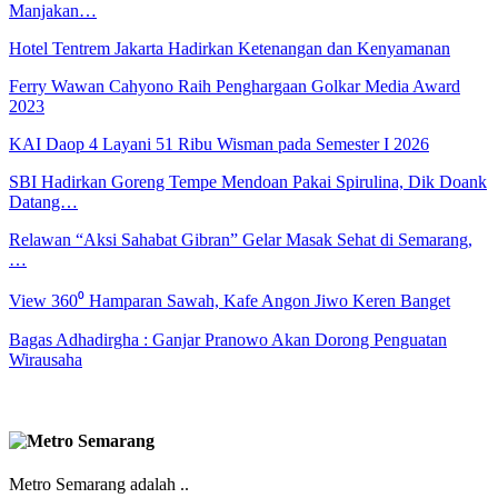
Manjakan…
Hotel Tentrem Jakarta Hadirkan Ketenangan dan Kenyamanan
Ferry Wawan Cahyono Raih Penghargaan Golkar Media Award
2023
KAI Daop 4 Layani 51 Ribu Wisman pada Semester I 2026
SBI Hadirkan Goreng Tempe Mendoan Pakai Spirulina, Dik Doank
Datang…
Relawan “Aksi Sahabat Gibran” Gelar Masak Sehat di Semarang,
…
View 360⁰ Hamparan Sawah, Kafe Angon Jiwo Keren Banget
Bagas Adhadirgha : Ganjar Pranowo Akan Dorong Penguatan
Wirausaha
Metro Semarang adalah ..