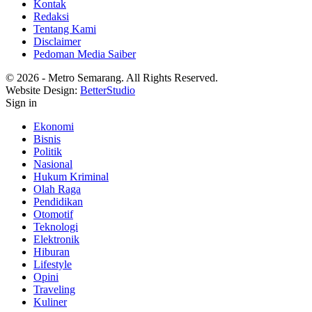
Kontak
Redaksi
Tentang Kami
Disclaimer
Pedoman Media Saiber
© 2026 - Metro Semarang. All Rights Reserved.
Website Design:
BetterStudio
Sign in
Ekonomi
Bisnis
Politik
Nasional
Hukum Kriminal
Olah Raga
Pendidikan
Otomotif
Teknologi
Elektronik
Hiburan
Lifestyle
Opini
Traveling
Kuliner