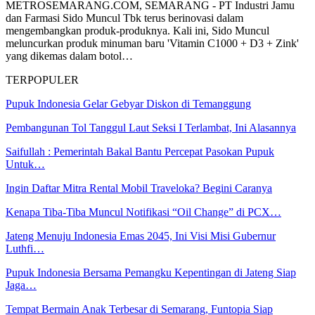
METROSEMARANG.COM, SEMARANG - PT Industri Jamu
dan Farmasi Sido Muncul Tbk terus berinovasi dalam
mengembangkan produk-produknya. Kali ini, Sido Muncul
meluncurkan produk minuman baru 'Vitamin C1000 + D3 + Zink'
yang dikemas dalam botol…
TERPOPULER
Pupuk Indonesia Gelar Gebyar Diskon di Temanggung
Pembangunan Tol Tanggul Laut Seksi I Terlambat, Ini Alasannya
Saifullah : Pemerintah Bakal Bantu Percepat Pasokan Pupuk
Untuk…
Ingin Daftar Mitra Rental Mobil Traveloka? Begini Caranya
Kenapa Tiba-Tiba Muncul Notifikasi “Oil Change” di PCX…
Jateng Menuju Indonesia Emas 2045, Ini Visi Misi Gubernur
Luthfi…
Pupuk Indonesia Bersama Pemangku Kepentingan di Jateng Siap
Jaga…
Tempat Bermain Anak Terbesar di Semarang, Funtopia Siap