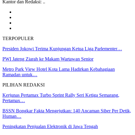
Kantor dan Redaksi: ..
TERPOPULER
Presiden Jokowi Terima Kunjungan Ketua Liga Parlementer…
PWI Jateng Ziarah ke Makam Wartawan Senior
Metro Park View Hotel Kota Lama Hadirkan Kebahagiaan
Ramadan untuk…
PILIHAN REDAKSI
Kerjunas Pertamax Turbo Sprint Rally Seri Ketiga Semarang,
Pertamax…
BSSN Bongkar Fakta Mengejutkan: 140 Ancaman Siber Per Detik,
Human…
Peningkatan Penjualan Elektronik di Jawa Tengah