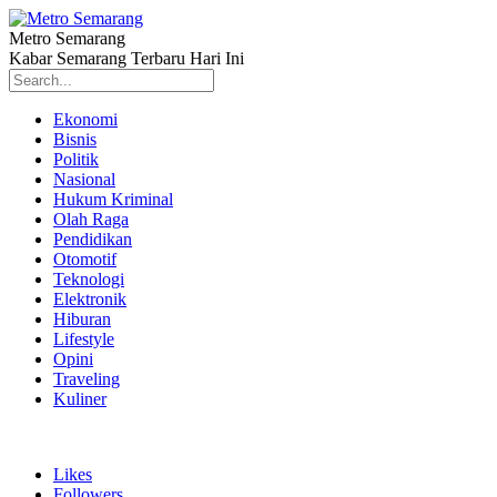
Metro Semarang
Kabar Semarang Terbaru Hari Ini
Ekonomi
Bisnis
Politik
Nasional
Hukum Kriminal
Olah Raga
Pendidikan
Otomotif
Teknologi
Elektronik
Hiburan
Lifestyle
Opini
Traveling
Kuliner
Likes
Followers