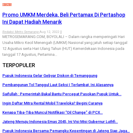
BISNIS
Promo UMKM Merdeka, Beli Pertamax Di Pertashop
Ini Dapat Hadiah Menarik
Redaksi Metro Semarang
Aug 12, 2022
0
METROSEMARANG.COM, BOYOLALI – Dalam rangka memperingati Hari
Usaha Mikro Kecil Menengah (UMKM) Nasional yang jatuh setiap tanggal
12 Agustus serta Hari Ulang Tahun (HUT) Kemerdekaan Indonesia pada
tanggal 17 Agustus, Pertamina…
TERPOPULER
Pupuk Indonesia Gelar Gebyar Diskon di Temanggung
Pembangunan Tol Tanggul Laut Seksi I Terlambat, Ini Alasannya
Saifullah : Pemerintah Bakal Bantu Percepat Pasokan Pupuk Untuk…
Ingin Daftar Mitra Rental Mobil Traveloka? Begini Caranya
Kenapa Tiba-Tiba Muncul Notifikasi “Oil Change” di PCX…
Jateng Menuju Indonesia Emas 2045, Ini Visi Misi Gubernur Luthfi…
Pupuk Indonesia Bersama Pemangku Kepentingan di Jateng Siap Jaga…