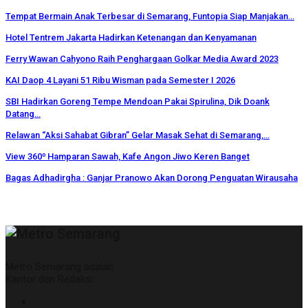
Tempat Bermain Anak Terbesar di Semarang, Funtopia Siap Manjakan…
Hotel Tentrem Jakarta Hadirkan Ketenangan dan Kenyamanan
Ferry Wawan Cahyono Raih Penghargaan Golkar Media Award 2023
KAI Daop 4 Layani 51 Ribu Wisman pada Semester I 2026
SBI Hadirkan Goreng Tempe Mendoan Pakai Spirulina, Dik Doank
Datang…
Relawan “Aksi Sahabat Gibran” Gelar Masak Sehat di Semarang,…
View 360⁰ Hamparan Sawah, Kafe Angon Jiwo Keren Banget
Bagas Adhadirgha : Ganjar Pranowo Akan Dorong Penguatan Wirausaha
Metro Semarang adalah ..
Kantor dan Redaksi: ..