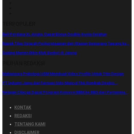
TERPOPULER
Beli Perdana XL Axiata, Dapat Bonus Double Kuota Setahun
Napak Tilas Sejarah Perkeretaapian dari Stasiun Semarang Tawang ke…
Gading Marten Bikin Klub Basket di Jateng
PILIHAN REDAKSI
Mahasiswa Psikologi USM Membuat Video Profile Untuk Titis Design
PT Industri Jamu dan Farmasi Sido Muncul Tbk Rombak Direksi,…
Nelayan Cilacap Dapat Program Konversi BBM ke BBG dari Pertamina…
KONTAK
REDAKSI
TENTANG KAMI
DISCLAIMER