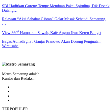
SBI Hadirkan Goreng Tempe Mendoan Pakai Spirulina, Dik Doank
Datang…
Relawan “Aksi Sahabat Gibran” Gelar Masak Sehat di Semarang,
…
View 360⁰ Hamparan Sawah, Kafe Angon Jiwo Keren Banget
Bagas Adhadirgha : Ganjar Pranowo Akan Dorong Penguatan
Wirausaha
Metro Semarang adalah ..
Kantor dan Redaksi: ..
TERPOPULER