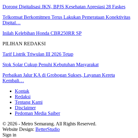
Dorong Digitalisasi JKN, BPJS Kesehatan Apresiasi 28 Faskes
Telkomsat Berkomitmen Terus Lakukan Pemerataan Konektivitas
Digital…
Inilah Kelebihan Honda CBR250RR SP
PILIHAN REDAKSI
Tarif Listrik Triwulan III 2026 Tetap
Stok Solar Cukup Penuhi Kebutuhan Masyarakat
Perbaikan Jalur KA di Grobogan Sukses, Layanan Kereta
Kembali…
Kontak
Redaksi
Tentang Kami
Disclaimer
Pedoman Media Saiber
© 2026 - Metro Semarang. All Rights Reserved.
Website Design:
BetterStudio
Sign in