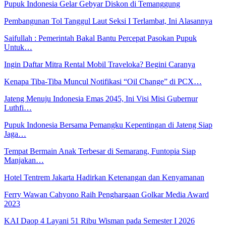
Pupuk Indonesia Gelar Gebyar Diskon di Temanggung
Pembangunan Tol Tanggul Laut Seksi I Terlambat, Ini Alasannya
Saifullah : Pemerintah Bakal Bantu Percepat Pasokan Pupuk
Untuk…
Ingin Daftar Mitra Rental Mobil Traveloka? Begini Caranya
Kenapa Tiba-Tiba Muncul Notifikasi “Oil Change” di PCX…
Jateng Menuju Indonesia Emas 2045, Ini Visi Misi Gubernur
Luthfi…
Pupuk Indonesia Bersama Pemangku Kepentingan di Jateng Siap
Jaga…
Tempat Bermain Anak Terbesar di Semarang, Funtopia Siap
Manjakan…
Hotel Tentrem Jakarta Hadirkan Ketenangan dan Kenyamanan
Ferry Wawan Cahyono Raih Penghargaan Golkar Media Award
2023
KAI Daop 4 Layani 51 Ribu Wisman pada Semester I 2026