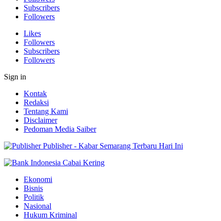
Subscribers
Followers
Likes
Followers
Subscribers
Followers
Sign in
Kontak
Redaksi
Tentang Kami
Disclaimer
Pedoman Media Saiber
Publisher - Kabar Semarang Terbaru Hari Ini
Ekonomi
Bisnis
Politik
Nasional
Hukum Kriminal