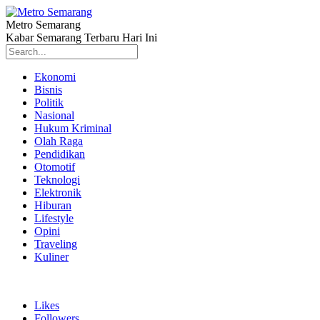
Metro Semarang
Kabar Semarang Terbaru Hari Ini
Ekonomi
Bisnis
Politik
Nasional
Hukum Kriminal
Olah Raga
Pendidikan
Otomotif
Teknologi
Elektronik
Hiburan
Lifestyle
Opini
Traveling
Kuliner
Likes
Followers