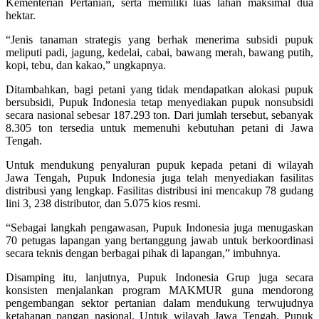
Kementerian Pertanian, serta memiliki luas lahan maksimal dua
hektar.
“Jenis tanaman strategis yang berhak menerima subsidi pupuk
meliputi padi, jagung, kedelai, cabai, bawang merah, bawang putih,
kopi, tebu, dan kakao,” ungkapnya.
Ditambahkan, bagi petani yang tidak mendapatkan alokasi pupuk
bersubsidi, Pupuk Indonesia tetap menyediakan pupuk nonsubsidi
secara nasional sebesar 187.293 ton. Dari jumlah tersebut, sebanyak
8.305 ton tersedia untuk memenuhi kebutuhan petani di Jawa
Tengah.
Untuk mendukung penyaluran pupuk kepada petani di wilayah
Jawa Tengah, Pupuk Indonesia juga telah menyediakan fasilitas
distribusi yang lengkap. Fasilitas distribusi ini mencakup 78 gudang
lini 3, 238 distributor, dan 5.075 kios resmi.
“Sebagai langkah pengawasan, Pupuk Indonesia juga menugaskan
70 petugas lapangan yang bertanggung jawab untuk berkoordinasi
secara teknis dengan berbagai pihak di lapangan,” imbuhnya.
Disamping itu, lanjutnya, Pupuk Indonesia Grup juga secara
konsisten menjalankan program MAKMUR guna mendorong
pengembangan sektor pertanian dalam mendukung terwujudnya
ketahanan pangan nasional. Untuk wilayah Jawa Tengah, Pupuk