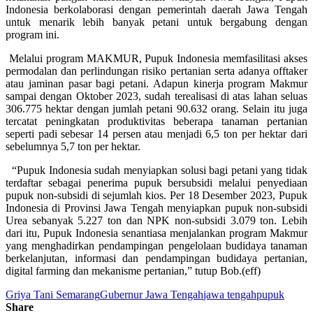
Indonesia berkolaborasi dengan pemerintah daerah Jawa Tengah
untuk menarik lebih banyak petani untuk bergabung dengan
program ini.
Melalui program MAKMUR, Pupuk Indonesia memfasilitasi akses
permodalan dan perlindungan risiko pertanian serta adanya offtaker
atau jaminan pasar bagi petani. Adapun kinerja program Makmur
sampai dengan Oktober 2023, sudah terealisasi di atas lahan seluas
306.775 hektar dengan jumlah petani 90.632 orang. Selain itu juga
tercatat peningkatan produktivitas beberapa tanaman pertanian
seperti padi sebesar 14 persen atau menjadi 6,5 ton per hektar dari
sebelumnya 5,7 ton per hektar.
“Pupuk Indonesia sudah menyiapkan solusi bagi petani yang tidak
terdaftar sebagai penerima pupuk bersubsidi melalui penyediaan
pupuk non-subsidi di sejumlah kios. Per 18 Desember 2023, Pupuk
Indonesia di Provinsi Jawa Tengah menyiapkan pupuk non-subsidi
Urea sebanyak 5.227 ton dan NPK non-subsidi 3.079 ton. Lebih
dari itu, Pupuk Indonesia senantiasa menjalankan program Makmur
yang menghadirkan pendampingan pengelolaan budidaya tanaman
berkelanjutan, informasi dan pendampingan budidaya pertanian,
digital farming dan mekanisme pertanian,” tutup Bob.(eff)
Griya Tani Semarang
Gubernur Jawa Tengah
jawa tengah
pupuk
Share