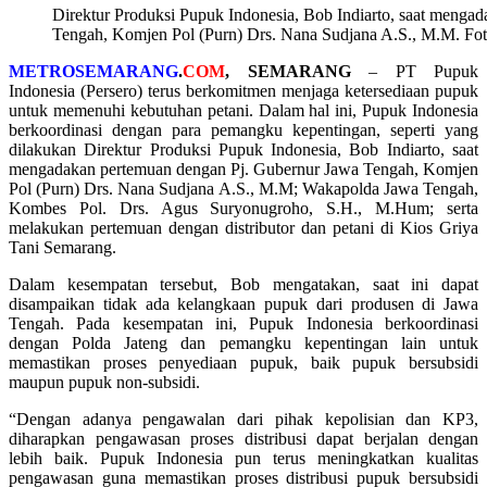
Direktur Produksi Pupuk Indonesia, Bob Indiarto, saat menga
Tengah, Komjen Pol (Purn) Drs. Nana Sudjana A.S., M.M. Fot
METROSEMARANG
.
COM
, SEMARANG
– PT Pupuk
Indonesia (Persero) terus berkomitmen menjaga ketersediaan pupuk
untuk memenuhi kebutuhan petani. Dalam hal ini, Pupuk Indonesia
berkoordinasi dengan para pemangku kepentingan, seperti yang
dilakukan Direktur Produksi Pupuk Indonesia, Bob Indiarto, saat
mengadakan pertemuan dengan Pj. Gubernur Jawa Tengah, Komjen
Pol (Purn) Drs. Nana Sudjana A.S., M.M; Wakapolda Jawa Tengah,
Kombes Pol. Drs. Agus Suryonugroho, S.H., M.Hum; serta
melakukan pertemuan dengan distributor dan petani di Kios Griya
Tani Semarang.
Dalam kesempatan tersebut, Bob mengatakan, saat ini dapat
disampaikan tidak ada kelangkaan pupuk dari produsen di Jawa
Tengah. Pada kesempatan ini, Pupuk Indonesia berkoordinasi
dengan Polda Jateng dan pemangku kepentingan lain untuk
memastikan proses penyediaan pupuk, baik pupuk bersubsidi
maupun pupuk non-subsidi.
“Dengan adanya pengawalan dari pihak kepolisian dan KP3,
diharapkan pengawasan proses distribusi dapat berjalan dengan
lebih baik. Pupuk Indonesia pun terus meningkatkan kualitas
pengawasan guna memastikan proses distribusi pupuk bersubsidi