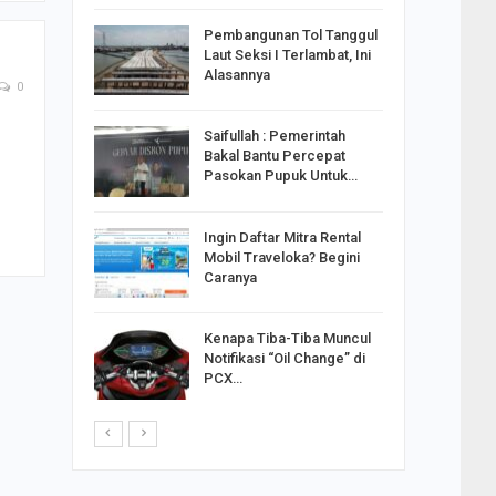
reng
Pembangunan Tol Tanggul
Pakai
Laut Seksi I Terlambat, Ini
ank
Alasannya
0
Saifullah : Pemerintah
ahabat
Bakal Bantu Percepat
sak Sehat
Pasokan Pupuk Untuk…
Ingin Daftar Mitra Rental
ran
Mobil Traveloka? Begini
on Jiwo
Caranya
Kenapa Tiba-Tiba Muncul
 : Ganjar
Notifikasi “Oil Change” di
orong
PCX…
saha