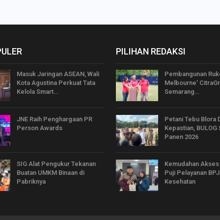
PULER
PILIHAN REDAKSI
Masuk Jaringan ASEAN, Wali
Pembangunan Ruko
Kota Agustina Perkuat Tata
Melbourne’ CitraG
Kelola Smart…
Semarang…
JNE Raih Penghargaan PR
Petani Tebu Blora 
Person Awards
Kepastian, BULOG 
Panen 2026
SIG Alat Pengukur Tekanan
Kemudahan Akses 
Buatan UMKM Binaan di
Puji Pelayanan BP
Pabriknya
Kesehatan