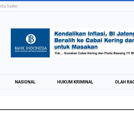
ia Saiber
NASIONAL
HUKUM KRIMINAL
OLAH RA
KAI Daop 4 Layan
Wisman pada Sem
2026