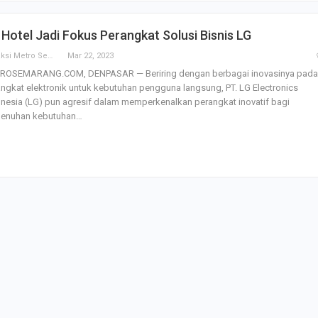
SBI Hadirkan Go
Hotel Jadi Fokus Perangkat Solusi Bisnis LG
Tempe Mendoan 
Spirulina, Dik Do
Redaksi Metro Semarang
Mar 22, 2023
Datang…
ROSEMARANG.COM, DENPASAR — Beriring dengan berbagai inovasinya pada
ngkat elektronik untuk kebutuhan pengguna langsung, PT. LG Electronics
Relawan “Aksi S
nesia (LG) pun agresif dalam memperkenalkan perangkat inovatif bagi
Gibran” Gelar Ma
enuhan kebutuhan…
di Semarang,…
View 360⁰ Hampa
Sawah, Kafe Ang
Keren Banget
Bagas Adhadirgha
Pranowo Akan D
Penguatan Wirau