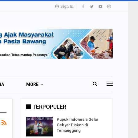
Sign In
GA
MORE
TERPOPULER
i 51 Ribu
Pupuk Indonesia Gelar
ester I
Gebyar Diskon di
Temanggung