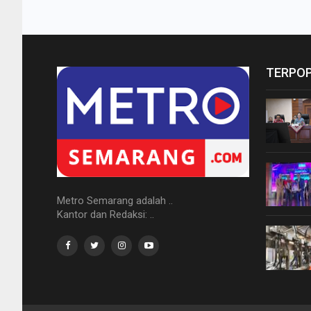
TERPO
Metro Semarang adalah ..
Kantor dan Redaksi: ..