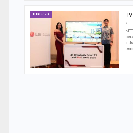
TV 
ELEKTRONIK
MET
pera
Indo
pem