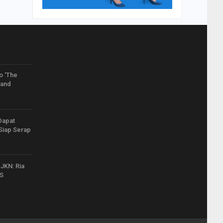
 ‘The
rand
Dapat
Siap Serap
JKN: Ria
JS