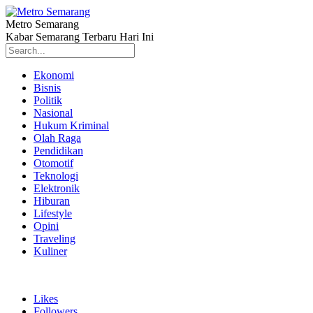
Metro Semarang
Kabar Semarang Terbaru Hari Ini
Ekonomi
Bisnis
Politik
Nasional
Hukum Kriminal
Olah Raga
Pendidikan
Otomotif
Teknologi
Elektronik
Hiburan
Lifestyle
Opini
Traveling
Kuliner
Likes
Followers