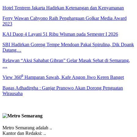
Hotel Tentrem Jakarta Hadirkan Ketenangan dan Kenyamanan
Ferry Wawan Cahyono Raih Penghargaan Golkar Media Award
2023
KAI Daop 4 Layani 51 Ribu Wisman pada Semester I 2026
SBI Hadirkan Goreng Tempe Mendoan Pakai Spirulina, Dik Doank
Datang…
Relawan “Aksi Sahabat Gibran” Gelar Masak Sehat di Semarang,
…
View 360⁰ Hamparan Sawah, Kafe Angon Jiwo Keren Banget
Bagas Adhadirgha : Ganjar Pranowo Akan Dorong Penguatan
Wirausaha
Metro Semarang adalah ..
Kantor dan Redaksi: ..