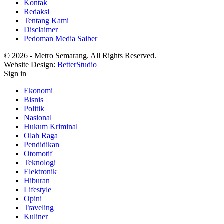
Kontak
Redaksi
Tentang Kami
Disclaimer
Pedoman Media Saiber
© 2026 - Metro Semarang. All Rights Reserved.
Website Design:
BetterStudio
Sign in
Ekonomi
Bisnis
Politik
Nasional
Hukum Kriminal
Olah Raga
Pendidikan
Otomotif
Teknologi
Elektronik
Hiburan
Lifestyle
Opini
Traveling
Kuliner