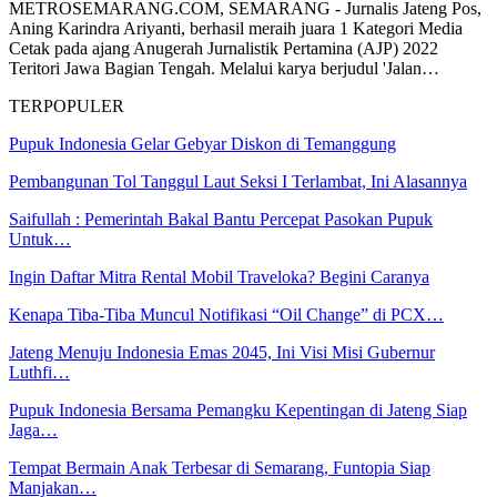
METROSEMARANG.COM, SEMARANG - Jurnalis Jateng Pos,
Aning Karindra Ariyanti, berhasil meraih juara 1 Kategori Media
Cetak pada ajang Anugerah Jurnalistik Pertamina (AJP) 2022
Teritori Jawa Bagian Tengah. Melalui karya berjudul 'Jalan…
TERPOPULER
Pupuk Indonesia Gelar Gebyar Diskon di Temanggung
Pembangunan Tol Tanggul Laut Seksi I Terlambat, Ini Alasannya
Saifullah : Pemerintah Bakal Bantu Percepat Pasokan Pupuk
Untuk…
Ingin Daftar Mitra Rental Mobil Traveloka? Begini Caranya
Kenapa Tiba-Tiba Muncul Notifikasi “Oil Change” di PCX…
Jateng Menuju Indonesia Emas 2045, Ini Visi Misi Gubernur
Luthfi…
Pupuk Indonesia Bersama Pemangku Kepentingan di Jateng Siap
Jaga…
Tempat Bermain Anak Terbesar di Semarang, Funtopia Siap
Manjakan…