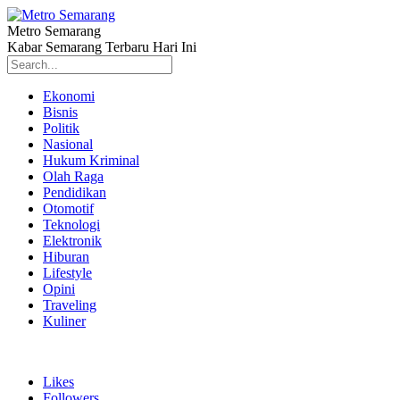
Metro Semarang
Kabar Semarang Terbaru Hari Ini
Ekonomi
Bisnis
Politik
Nasional
Hukum Kriminal
Olah Raga
Pendidikan
Otomotif
Teknologi
Elektronik
Hiburan
Lifestyle
Opini
Traveling
Kuliner
Likes
Followers