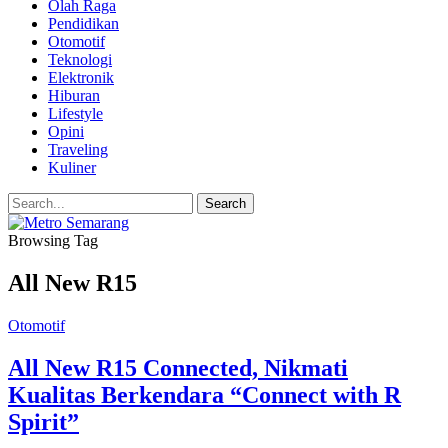
Olah Raga
Pendidikan
Otomotif
Teknologi
Elektronik
Hiburan
Lifestyle
Opini
Traveling
Kuliner
Browsing Tag
All New R15
Otomotif
All New R15 Connected, Nikmati
Kualitas Berkendara “Connect with R
Spirit”