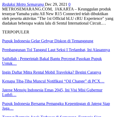
Redaksi Metro Semarang
Dec 29, 2021
0
METROSEMARANG.COM, JAKARTA – Keunggulan produk
teranyar Yamaha yaitu All New R15 Connected telah dibuktikan
oleh peserta aktivitas "The 1st Official bLU cRU Experience" yang
diadakan beberapa waktu lalu di Sentul International Circuit.…
TERPOPULER
Pupuk Indonesia Gelar Gebyar Diskon di Temanggung
Pembangunan Tol Tanggul Laut Seksi I Terlambat, Ini Alasannya
Saifullah : Pemerintah Bakal Bantu Percepat Pasokan Pupuk
Untuk…
Ingin Daftar Mitra Rental Mobil Traveloka? Begini Caranya
Kenapa Tiba-Tiba Muncul Notifikasi “Oil Change” di PCX…
Jateng Menuju Indonesia Emas 2045, Ini Visi Misi Gubernur
Luthfi…
Pupuk Indonesia Bersama Pemangku Kepentingan di Jateng Siap
Jaga…