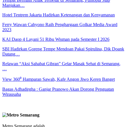
Tempat Bermain Anak Terbesar di Semarang, Funtopia Siap
Manjakan…
Hotel Tentrem Jakarta Hadirkan Ketenangan dan Kenyamanan
Ferry Wawan Cahyono Raih Penghargaan Golkar Media Award
2023
KAI Daop 4 Layani 51 Ribu Wisman pada Semester I 2026
SBI Hadirkan Goreng Tempe Mendoan Pakai Spirulina, Dik Doank
Datang…
Relawan “Aksi Sahabat Gibran” Gelar Masak Sehat di Semarang,
…
View 360⁰ Hamparan Sawah, Kafe Angon Jiwo Keren Banget
Bagas Adhadirgha : Ganjar Pranowo Akan Dorong Penguatan
Wirausaha
Metro Semarang adalah ..