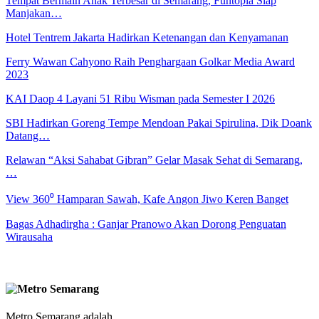
Tempat Bermain Anak Terbesar di Semarang, Funtopia Siap
Manjakan…
Hotel Tentrem Jakarta Hadirkan Ketenangan dan Kenyamanan
Ferry Wawan Cahyono Raih Penghargaan Golkar Media Award
2023
KAI Daop 4 Layani 51 Ribu Wisman pada Semester I 2026
SBI Hadirkan Goreng Tempe Mendoan Pakai Spirulina, Dik Doank
Datang…
Relawan “Aksi Sahabat Gibran” Gelar Masak Sehat di Semarang,
…
View 360⁰ Hamparan Sawah, Kafe Angon Jiwo Keren Banget
Bagas Adhadirgha : Ganjar Pranowo Akan Dorong Penguatan
Wirausaha
Metro Semarang adalah ..