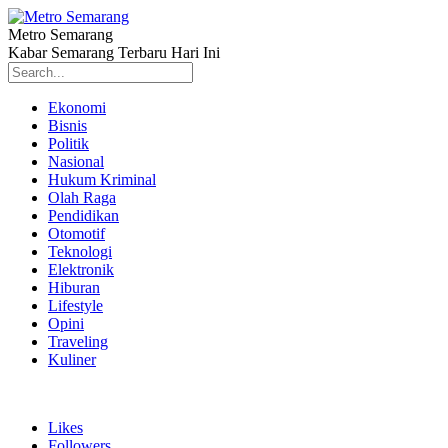
Metro Semarang
Kabar Semarang Terbaru Hari Ini
Ekonomi
Bisnis
Politik
Nasional
Hukum Kriminal
Olah Raga
Pendidikan
Otomotif
Teknologi
Elektronik
Hiburan
Lifestyle
Opini
Traveling
Kuliner
Likes
Followers