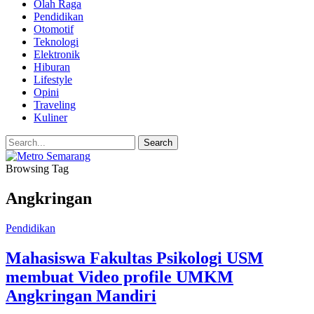
Olah Raga
Pendidikan
Otomotif
Teknologi
Elektronik
Hiburan
Lifestyle
Opini
Traveling
Kuliner
Browsing Tag
Angkringan
Pendidikan
Mahasiswa Fakultas Psikologi USM
membuat Video profile UMKM
Angkringan Mandiri