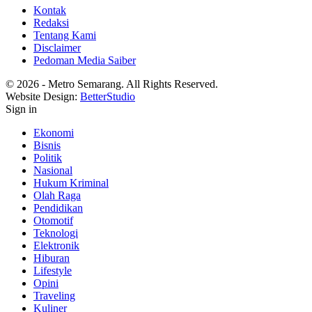
Kontak
Redaksi
Tentang Kami
Disclaimer
Pedoman Media Saiber
© 2026 - Metro Semarang. All Rights Reserved.
Website Design:
BetterStudio
Sign in
Ekonomi
Bisnis
Politik
Nasional
Hukum Kriminal
Olah Raga
Pendidikan
Otomotif
Teknologi
Elektronik
Hiburan
Lifestyle
Opini
Traveling
Kuliner