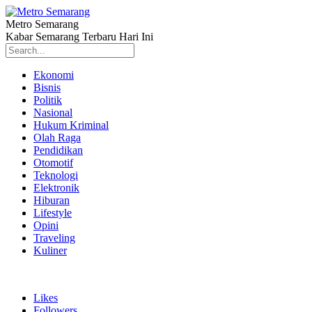
Metro Semarang
Kabar Semarang Terbaru Hari Ini
Ekonomi
Bisnis
Politik
Nasional
Hukum Kriminal
Olah Raga
Pendidikan
Otomotif
Teknologi
Elektronik
Hiburan
Lifestyle
Opini
Traveling
Kuliner
Likes
Followers