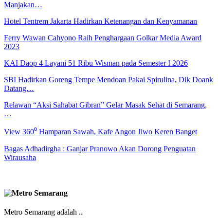
Manjakan…
Hotel Tentrem Jakarta Hadirkan Ketenangan dan Kenyamanan
Ferry Wawan Cahyono Raih Penghargaan Golkar Media Award
2023
KAI Daop 4 Layani 51 Ribu Wisman pada Semester I 2026
SBI Hadirkan Goreng Tempe Mendoan Pakai Spirulina, Dik Doank
Datang…
Relawan “Aksi Sahabat Gibran” Gelar Masak Sehat di Semarang,
…
View 360⁰ Hamparan Sawah, Kafe Angon Jiwo Keren Banget
Bagas Adhadirgha : Ganjar Pranowo Akan Dorong Penguatan
Wirausaha
Metro Semarang adalah ..