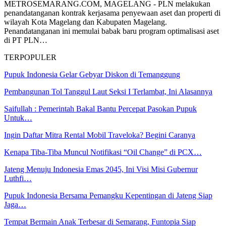
METROSEMARANG.COM, MAGELANG - PLN melakukan
penandatanganan kontrak kerjasama penyewaan aset dan properti di
wilayah Kota Magelang dan Kabupaten Magelang.
Penandatanganan ini memulai babak baru program optimalisasi aset
di PT PLN…
TERPOPULER
Pupuk Indonesia Gelar Gebyar Diskon di Temanggung
Pembangunan Tol Tanggul Laut Seksi I Terlambat, Ini Alasannya
Saifullah : Pemerintah Bakal Bantu Percepat Pasokan Pupuk
Untuk…
Ingin Daftar Mitra Rental Mobil Traveloka? Begini Caranya
Kenapa Tiba-Tiba Muncul Notifikasi “Oil Change” di PCX…
Jateng Menuju Indonesia Emas 2045, Ini Visi Misi Gubernur
Luthfi…
Pupuk Indonesia Bersama Pemangku Kepentingan di Jateng Siap
Jaga…
Tempat Bermain Anak Terbesar di Semarang, Funtopia Siap