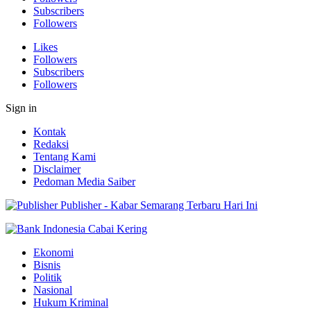
Subscribers
Followers
Likes
Followers
Subscribers
Followers
Sign in
Kontak
Redaksi
Tentang Kami
Disclaimer
Pedoman Media Saiber
Publisher - Kabar Semarang Terbaru Hari Ini
Ekonomi
Bisnis
Politik
Nasional
Hukum Kriminal