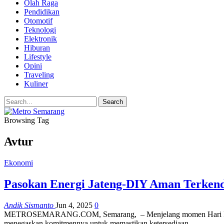
Olah Raga
Pendidikan
Otomotif
Teknologi
Elektronik
Hiburan
Lifestyle
Opini
Traveling
Kuliner
Browsing Tag
Avtur
Ekonomi
Pasokan Energi Jateng-DIY Aman Terkend
Andik Sismanto
Jun 4, 2025
0
METROSEMARANG.COM, Semarang, – Menjelang momen Hari Raya Idul
menegaskan komitmennya untuk memastikan ketersediaan…