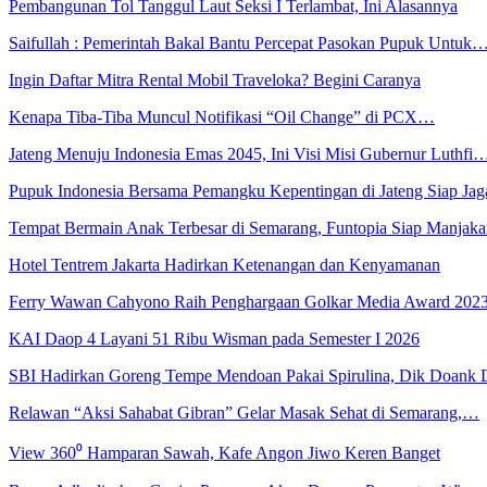
Pembangunan Tol Tanggul Laut Seksi I Terlambat, Ini Alasannya
Saifullah : Pemerintah Bakal Bantu Percepat Pasokan Pupuk Untuk
Ingin Daftar Mitra Rental Mobil Traveloka? Begini Caranya
Kenapa Tiba-Tiba Muncul Notifikasi “Oil Change” di PCX…
Jateng Menuju Indonesia Emas 2045, Ini Visi Misi Gubernur Luthfi
Pupuk Indonesia Bersama Pemangku Kepentingan di Jateng Siap Ja
Tempat Bermain Anak Terbesar di Semarang, Funtopia Siap Manja
Hotel Tentrem Jakarta Hadirkan Ketenangan dan Kenyamanan
Ferry Wawan Cahyono Raih Penghargaan Golkar Media Award 202
KAI Daop 4 Layani 51 Ribu Wisman pada Semester I 2026
SBI Hadirkan Goreng Tempe Mendoan Pakai Spirulina, Dik Doank
Relawan “Aksi Sahabat Gibran” Gelar Masak Sehat di Semarang,…
View 360⁰ Hamparan Sawah, Kafe Angon Jiwo Keren Banget