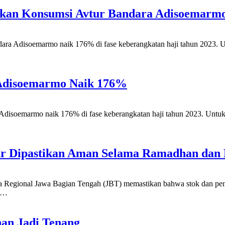
ikan Konsumsi Avtur Bandara Adisoemarm
marmo naik 176% di fase keberangkatan haji tahun 2023. Untuk
 Adisoemarmo Naik 176%
armo naik 176% di fase keberangkatan haji tahun 2023. Untuk wi
ur Dipastikan Aman Selama Ramadhan dan
al Jawa Bagian Tengah (JBT) memastikan bahwa stok dan penya
ah…
an Jadi Tenang