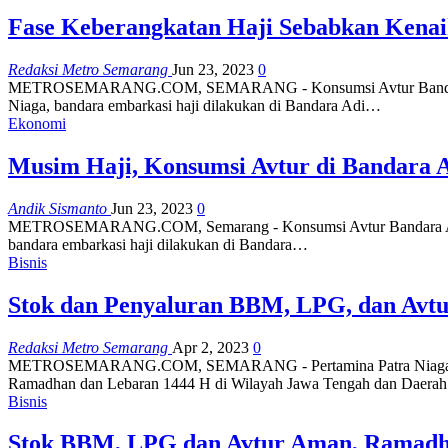
Fase Keberangkatan Haji Sebabkan Kena
Redaksi Metro Semarang
Jun 23, 2023
0
METROSEMARANG.COM, SEMARANG - Konsumsi Avtur Bandara Adisoe
Niaga, bandara embarkasi haji dilakukan di Bandara Adi…
Ekonomi
Musim Haji, Konsumsi Avtur di Bandara
Andik Sismanto
Jun 23, 2023
0
METROSEMARANG.COM, Semarang - Konsumsi Avtur Bandara Adisoem
bandara embarkasi haji dilakukan di Bandara…
Bisnis
Stok dan Penyaluran BBM, LPG, dan Avt
Redaksi Metro Semarang
Apr 2, 2023
0
METROSEMARANG.COM, SEMARANG - Pertamina Patra Niaga Region
Ramadhan dan Lebaran 1444 H di Wilayah Jawa Tengah dan Daer
Bisnis
Stok BBM, LPG dan Avtur Aman, Ramadh