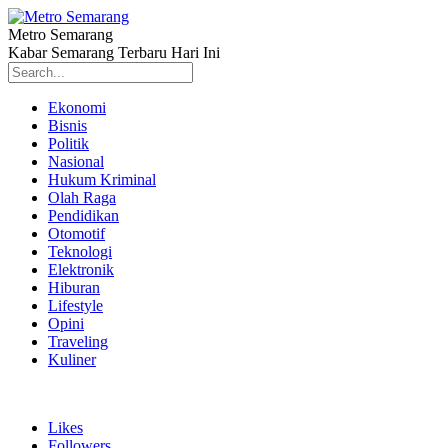
Metro Semarang
Kabar Semarang Terbaru Hari Ini
Ekonomi
Bisnis
Politik
Nasional
Hukum Kriminal
Olah Raga
Pendidikan
Otomotif
Teknologi
Elektronik
Hiburan
Lifestyle
Opini
Traveling
Kuliner
Likes
Followers