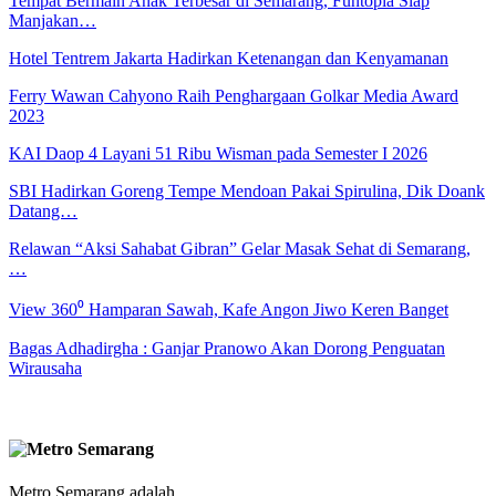
Tempat Bermain Anak Terbesar di Semarang, Funtopia Siap
Manjakan…
Hotel Tentrem Jakarta Hadirkan Ketenangan dan Kenyamanan
Ferry Wawan Cahyono Raih Penghargaan Golkar Media Award
2023
KAI Daop 4 Layani 51 Ribu Wisman pada Semester I 2026
SBI Hadirkan Goreng Tempe Mendoan Pakai Spirulina, Dik Doank
Datang…
Relawan “Aksi Sahabat Gibran” Gelar Masak Sehat di Semarang,
…
View 360⁰ Hamparan Sawah, Kafe Angon Jiwo Keren Banget
Bagas Adhadirgha : Ganjar Pranowo Akan Dorong Penguatan
Wirausaha
Metro Semarang adalah ..