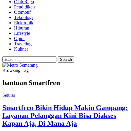
Olah Raga
Pendidikan
Otomotif
Teknologi
Elektronik
Hiburan
Lifestyle
Opini
Traveling
Kuliner
Browsing Tag
bantuan Smartfren
Selular
Smartfren Bikin Hidup Makin Gampang:
Layanan Pelanggan Kini Bisa Diakses
Kapan Aja, Di Mana Aja