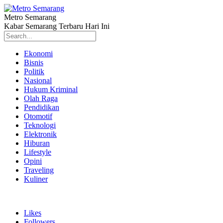
Metro Semarang
Kabar Semarang Terbaru Hari Ini
Ekonomi
Bisnis
Politik
Nasional
Hukum Kriminal
Olah Raga
Pendidikan
Otomotif
Teknologi
Elektronik
Hiburan
Lifestyle
Opini
Traveling
Kuliner
Likes
Followers