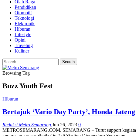
Olah Raga
Pendidikan
Otomotif
Teknologi
Elektronik
Hiburan
Lifestyle
Opini
Traveling
Kuliner
Browsing Tag
Buzz Youth Fest
Hiburan
Bertajuk ‘Vario Day Party’, Honda Jaten
Redaksi Metro Semarang
Jun 26, 2023
0
METROSEMARANG.COM, SEMARANG – Turut support kegiatan konser
keramaian konser Sheila On 7 di Stadion Diponegoro Semarang…