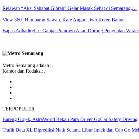
Relawan “Aksi Sahabat Gibran” Gelar Masak Sehat di Semarang,…
View 360⁰ Hamparan Sawah, Kafe Angon Jiwo Keren Banget
Bagas Adhadirgha : Ganjar Pranowo Akan Dorong Penguatan Wirau
Metro Semarang adalah ..
Kantor dan Redaksi: ..
TERPOPULER
Bareng Gojek, AstraWorld Bekali Para Driver GoCar Safety Driving
Trafik Data XL Diprediksi Naik Selama Libur Imlek dan Cap Go Me