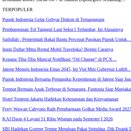
TERPOPULER
Pupuk Indonesia Gelar Gebyar Diskon di Temanggung
Pembangunan Tol Tanggul Laut Seksi I Terlambat, Ini Alasannya
Saifullah : Pemerintah Bakal Bantu Percepat Pasokan Pupuk Untuk
Ingin Daftar Mitra Rental Mobil Traveloka? Begini Caranya
Kenapa Tiba-Tiba Muncul Notifikasi “Oil Change” di PCX…
Jateng Menuju Indonesia Emas 2045, Ini Visi Misi Gubernur Luthfi
Pupuk Indonesia Bersama Pemangku Kepentingan di Jateng Siap Ja
Tempat Bermain Anak Terbesar di Semarang, Funtopia Siap Manja
Hotel Tentrem Jakarta Hadirkan Ketenangan dan Kenyamanan
Ferry Wawan Cahyono Raih Penghargaan Golkar Media Award 202
KAI Daop 4 Layani 51 Ribu Wisman pada Semester I 2026
SBI Hadirkan Goreng Tempe Mendoan Pakai Spirulina, Dik Doank