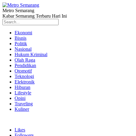
Metro Semarang
Kabar Semarang Terbaru Hari Ini
Ekonomi
Bisnis
Politik
Nasional
Hukum Kriminal
Olah Raga
Pendidikan
Otomotif
Teknologi
Elektronik
Hiburan
Lifestyle
Opini
Traveling
Kuliner
Likes
Followers