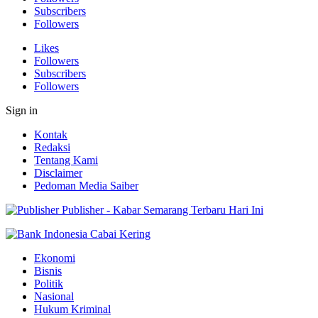
Subscribers
Followers
Likes
Followers
Subscribers
Followers
Sign in
Kontak
Redaksi
Tentang Kami
Disclaimer
Pedoman Media Saiber
Publisher - Kabar Semarang Terbaru Hari Ini
Ekonomi
Bisnis
Politik
Nasional
Hukum Kriminal