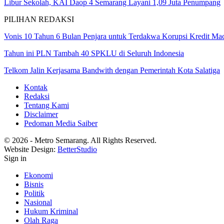
Libur Sekolah, KAI Daop 4 Semarang Layani 1,09 Juta Penumpang
PILIHAN REDAKSI
Vonis 10 Tahun 6 Bulan Penjara untuk Terdakwa Korupsi Kredit M
Tahun ini PLN Tambah 40 SPKLU di Seluruh Indonesia
Telkom Jalin Kerjasama Bandwith dengan Pemerintah Kota Salatiga
Kontak
Redaksi
Tentang Kami
Disclaimer
Pedoman Media Saiber
© 2026 - Metro Semarang. All Rights Reserved.
Website Design:
BetterStudio
Sign in
Ekonomi
Bisnis
Politik
Nasional
Hukum Kriminal
Olah Raga