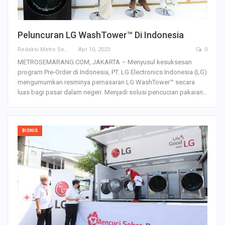
Peluncuran LG WashTower™ Di Indonesia
Redaksi Metro Semarang
Apr 10, 2023
0
METROSEMARANG.COM, JAKARTA – Menyusul kesuksesan
program Pre-Order di Indonesia, PT. LG Electronics Indonesia (LG)
mengumumkan resminya pemasaran LG WashTower™ secara
luas bagi pasar dalam negeri. Menjadi solusi pencucian pakaian…
BISNIS