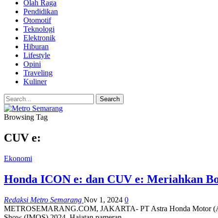
Olah Raga
Pendidikan
Otomotif
Teknologi
Elektronik
Hiburan
Lifestyle
Opini
Traveling
Kuliner
Browsing Tag
CUV e:
Ekonomi
Honda ICON e: dan CUV e: Meriahkan B
Redaksi Metro Semarang
Nov 1, 2024
0
METROSEMARANG.COM, JAKARTA- PT Astra Honda Motor (AHM) sec
Show (IMOS) 2024. Hajatan pameran…