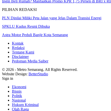
Ingin Beli Rumah? Manfaatkan Promo KPR 1,75 Persen di BRI x 
PILIHAN REDAKSI
PLN Dinilai Miliki Peta Jalan yang Jelas Dalam Transisi Energi
SPKLU Kudus Resmi Dibuka
Astra Motor Peduli Banjir Kota Semarang
Kontak
Redaksi
Tentang Kami
Disclaimer
Pedoman Media Saiber
© 2026 - Metro Semarang. All Rights Reserved.
Website Design:
BetterStudio
Sign in
Ekonomi
Bisnis
Politik
Nasional
Hukum Kriminal
Olah Raga