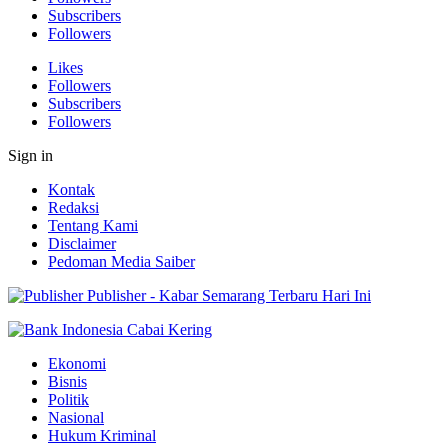
Subscribers
Followers
Likes
Followers
Subscribers
Followers
Sign in
Kontak
Redaksi
Tentang Kami
Disclaimer
Pedoman Media Saiber
Publisher - Kabar Semarang Terbaru Hari Ini
Ekonomi
Bisnis
Politik
Nasional
Hukum Kriminal