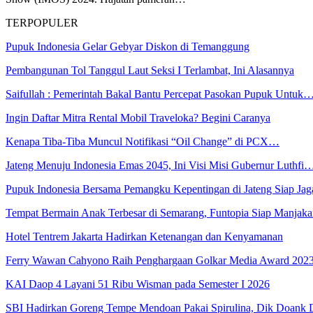
TERPOPULER
Pupuk Indonesia Gelar Gebyar Diskon di Temanggung
Pembangunan Tol Tanggul Laut Seksi I Terlambat, Ini Alasannya
Saifullah : Pemerintah Bakal Bantu Percepat Pasokan Pupuk Untuk
Ingin Daftar Mitra Rental Mobil Traveloka? Begini Caranya
Kenapa Tiba-Tiba Muncul Notifikasi “Oil Change” di PCX…
Jateng Menuju Indonesia Emas 2045, Ini Visi Misi Gubernur Luthfi
Pupuk Indonesia Bersama Pemangku Kepentingan di Jateng Siap Ja
Tempat Bermain Anak Terbesar di Semarang, Funtopia Siap Manja
Hotel Tentrem Jakarta Hadirkan Ketenangan dan Kenyamanan
Ferry Wawan Cahyono Raih Penghargaan Golkar Media Award 202
KAI Daop 4 Layani 51 Ribu Wisman pada Semester I 2026
SBI Hadirkan Goreng Tempe Mendoan Pakai Spirulina, Dik Doank