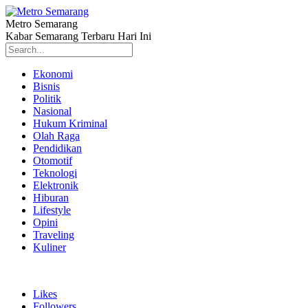
Metro Semarang
Kabar Semarang Terbaru Hari Ini
Ekonomi
Bisnis
Politik
Nasional
Hukum Kriminal
Olah Raga
Pendidikan
Otomotif
Teknologi
Elektronik
Hiburan
Lifestyle
Opini
Traveling
Kuliner
Likes
Followers