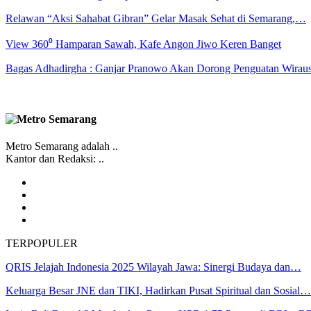
Relawan “Aksi Sahabat Gibran” Gelar Masak Sehat di Semarang,…
View 360⁰ Hamparan Sawah, Kafe Angon Jiwo Keren Banget
Bagas Adhadirgha : Ganjar Pranowo Akan Dorong Penguatan Wirau
Metro Semarang adalah ..
Kantor dan Redaksi: ..
TERPOPULER
QRIS Jelajah Indonesia 2025 Wilayah Jawa: Sinergi Budaya dan…
Keluarga Besar JNE dan TIKI, Hadirkan Pusat Spiritual dan Sosial…