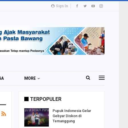
Sign In
GA
MORE
TERPOPULER
i 51 Ribu
Pupuk Indonesia Gelar
ester I
Gebyar Diskon di
Temanggung