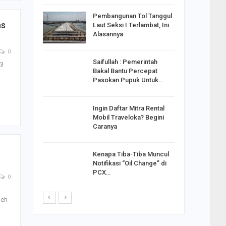
reng
Pembangunan Tol Tanggul
as
Pakai
Laut Seksi I Terlambat, Ini
ank
Alasannya
0
Saifullah : Pemerintah
23
ahabat
Bakal Bantu Percepat
sak Sehat
Pasokan Pupuk Untuk…
Ingin Daftar Mitra Rental
ran
Mobil Traveloka? Begini
on Jiwo
Caranya
Kenapa Tiba-Tiba Muncul
 : Ganjar
Notifikasi “Oil Change” di
orong
PCX…
saha
0
leh