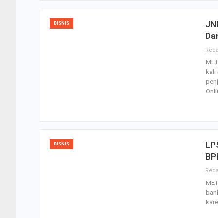
JNE
BISNIS
Dan
MET
kali
penj
Onl
LPS
BISNIS
BP
MET
bank
kare