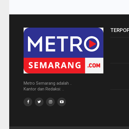
TERPO
Metro Semarang adalah ..
Kantor dan Redaksi: ..