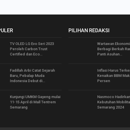
PULER
PILIHAN REDAKSI
TV OLED LG Evo Seri 2023
Wartawan Ekonomi
Peroleh Carbon Trust
Berbagi Berkah Ra
Certified dan Eco…
Panti Asuhan…
Fadillah Arbi Catat Sejarah
Inflasi Harus Terke
Baru, Pebalap Muda
Kenaikan BBM Mak
Indonesia Debut di…
Persen
Kunjungi UMKM Gayeng mulai
Nasmoco Hadirka
11-15 April di Mall Tentrem
Kebutuhan Mobilita
Semarang
Semarang 2024