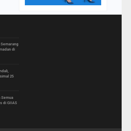
 Semarang
madan di
ndali,
simal 25
n Semua
s di GIIAS