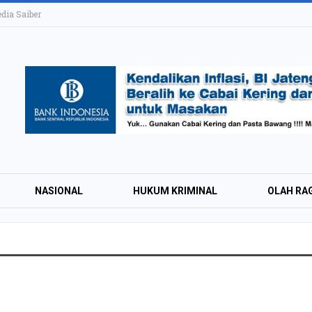
ia Saiber
NASIONAL
HUKUM KRIMINAL
OLAH RA
KAI Daop 4 Layan
Wisman pada Sem
2026