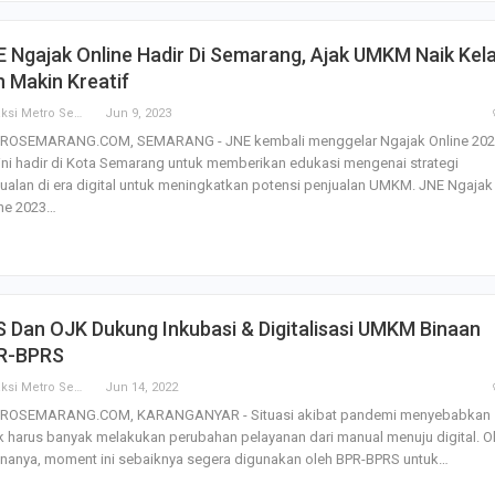
SBI Hadirkan Go
 Ngajak Online Hadir Di Semarang, Ajak UMKM Naik Kel
Tempe Mendoan 
Spirulina, Dik Do
 Makin Kreatif
Datang…
Redaksi Metro Semarang
Jun 9, 2023
ROSEMARANG.COM, SEMARANG - JNE kembali menggelar Ngajak Online 20
Relawan “Aksi S
 ini hadir di Kota Semarang untuk memberikan edukasi mengenai strategi
Gibran” Gelar Ma
di Semarang,…
ualan di era digital untuk meningkatkan potensi penjualan UMKM. JNE Ngajak
ine 2023…
View 360⁰ Hampa
Sawah, Kafe Ang
Keren Banget
 Dan OJK Dukung Inkubasi & Digitalisasi UMKM Binaan
Bagas Adhadirgha
R-BPRS
Pranowo Akan D
Penguatan Wirau
Redaksi Metro Semarang
Jun 14, 2022
ROSEMARANG.COM, KARANGANYAR - Situasi akibat pandemi menyebabkan
 harus banyak melakukan perubahan pelayanan dari manual menuju digital. O
nanya, moment ini sebaiknya segera digunakan oleh BPR-BPRS untuk…