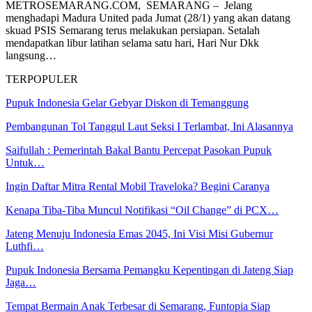
METROSEMARANG.COM, SEMARANG – Jelang
menghadapi Madura United pada Jumat (28/1) yang akan datang
skuad PSIS Semarang terus melakukan persiapan. Setalah
mendapatkan libur latihan selama satu hari, Hari Nur Dkk
langsung…
TERPOPULER
Pupuk Indonesia Gelar Gebyar Diskon di Temanggung
Pembangunan Tol Tanggul Laut Seksi I Terlambat, Ini Alasannya
Saifullah : Pemerintah Bakal Bantu Percepat Pasokan Pupuk
Untuk…
Ingin Daftar Mitra Rental Mobil Traveloka? Begini Caranya
Kenapa Tiba-Tiba Muncul Notifikasi “Oil Change” di PCX…
Jateng Menuju Indonesia Emas 2045, Ini Visi Misi Gubernur
Luthfi…
Pupuk Indonesia Bersama Pemangku Kepentingan di Jateng Siap
Jaga…
Tempat Bermain Anak Terbesar di Semarang, Funtopia Siap