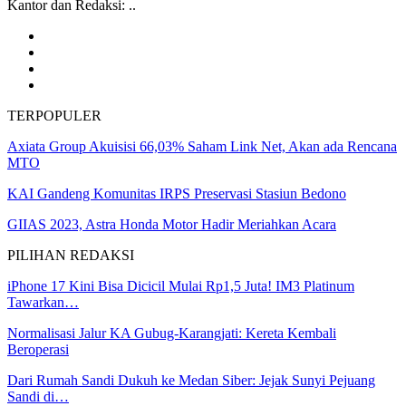
Kantor dan Redaksi: ..
TERPOPULER
Axiata Group Akuisisi 66,03% Saham Link Net, Akan ada Rencana
MTO
KAI Gandeng Komunitas IRPS Preservasi Stasiun Bedono
GIIAS 2023, Astra Honda Motor Hadir Meriahkan Acara
PILIHAN REDAKSI
iPhone 17 Kini Bisa Dicicil Mulai Rp1,5 Juta! IM3 Platinum
Tawarkan…
Normalisasi Jalur KA Gubug-Karangjati: Kereta Kembali
Beroperasi
Dari Rumah Sandi Dukuh ke Medan Siber: Jejak Sunyi Pejuang
Sandi di…