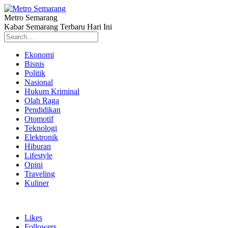
Metro Semarang
Kabar Semarang Terbaru Hari Ini
Ekonomi
Bisnis
Politik
Nasional
Hukum Kriminal
Olah Raga
Pendidikan
Otomotif
Teknologi
Elektronik
Hiburan
Lifestyle
Opini
Traveling
Kuliner
Likes
Followers