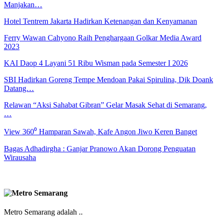
Manjakan…
Hotel Tentrem Jakarta Hadirkan Ketenangan dan Kenyamanan
Ferry Wawan Cahyono Raih Penghargaan Golkar Media Award
2023
KAI Daop 4 Layani 51 Ribu Wisman pada Semester I 2026
SBI Hadirkan Goreng Tempe Mendoan Pakai Spirulina, Dik Doank
Datang…
Relawan “Aksi Sahabat Gibran” Gelar Masak Sehat di Semarang,
…
View 360⁰ Hamparan Sawah, Kafe Angon Jiwo Keren Banget
Bagas Adhadirgha : Ganjar Pranowo Akan Dorong Penguatan
Wirausaha
Metro Semarang adalah ..