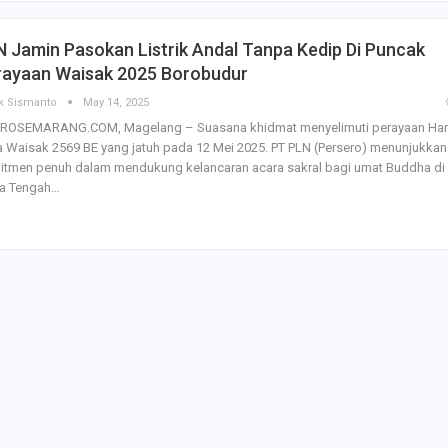
SBI Hadirkan Go
 Jamin Pasokan Listrik Andal Tanpa Kedip Di Puncak
Tempe Mendoan 
Spirulina, Dik Do
rayaan Waisak 2025 Borobudur
Datang…
k Sismanto
May 14, 2025
ROSEMARANG.COM, Magelang – Suasana khidmat menyelimuti perayaan Har
Relawan “Aksi S
 Waisak 2569 BE yang jatuh pada 12 Mei 2025. PT PLN (Persero) menunjukkan
Gibran” Gelar Ma
di Semarang,…
itmen penuh dalam mendukung kelancaran acara sakral bagi umat Buddha di
a Tengah…
View 360⁰ Hampa
Sawah, Kafe Ang
Keren Banget
Bagas Adhadirgha
Pranowo Akan D
Penguatan Wirau