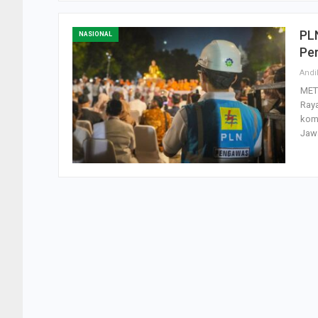
PLN
NASIONAL
Pe
Andi
MET
Raya
kom
Jaw