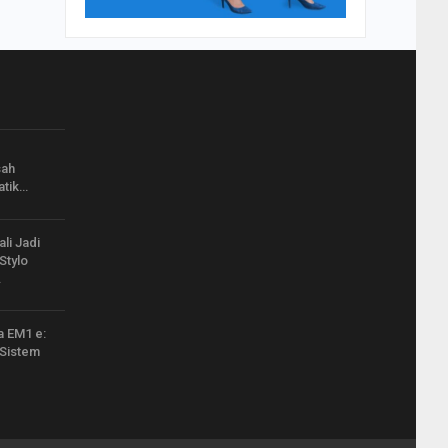
sah
atik…
li Jadi
Stylo
…
a EM1 e:
 Sistem