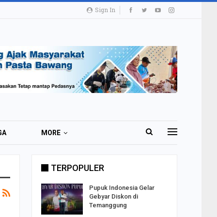
Sign In
GA
MORE
TERPOPULER
i 51 Ribu
Pupuk Indonesia Gelar
ester I
Gebyar Diskon di
Temanggung