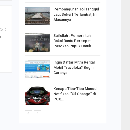
reng
Pembangunan Tol Tanggul
Pakai
Laut Seksi I Terlambat, Ini
ank
Alasannya
0
Saifullah : Pemerintah
i
ahabat
Bakal Bantu Percepat
sak Sehat
Pasokan Pupuk Untuk…
Ingin Daftar Mitra Rental
ran
Mobil Traveloka? Begini
on Jiwo
Caranya
Kenapa Tiba-Tiba Muncul
 : Ganjar
Notifikasi “Oil Change” di
orong
PCX…
saha