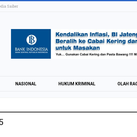
ia Saiber
NASIONAL
HUKUM KRIMINAL
OLAH RA
KAI Daop 4 Layan
5
Wisman pada Sem
2026