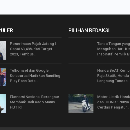
PULER
PILIHAN REDAKSI
Penerimaan Pajak Jateng I
Tanda Tangan yang
Capai 63,48% dari Target
Mengubah Hari: Ki
2023, Tembus…
Inspiratif Pemilik B
Telkomsel dan Google
Honda BeAT Kemba
Kolaborasi Hadirkan Bundling
Raja Skutik, Honda 
Play Pass Data…
Langsung Tancap
Ekonomi Nasional Berangsur
Motor Listrik Hond
Membaik Jadi Kado Manis
dan ICON e: Punya
HUT RI
Cerdas Pengatur…