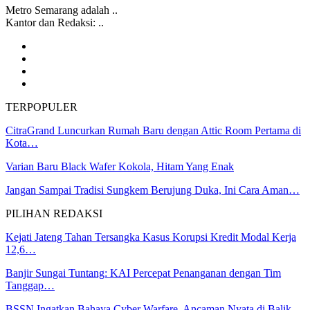
Metro Semarang adalah ..
Kantor dan Redaksi: ..
TERPOPULER
CitraGrand Luncurkan Rumah Baru dengan Attic Room Pertama di
Kota…
Varian Baru Black Wafer Kokola, Hitam Yang Enak
Jangan Sampai Tradisi Sungkem Berujung Duka, Ini Cara Aman…
PILIHAN REDAKSI
Kejati Jateng Tahan Tersangka Kasus Korupsi Kredit Modal Kerja
12,6…
Banjir Sungai Tuntang: KAI Percepat Penanganan dengan Tim
Tanggap…
BSSN Ingatkan Bahaya Cyber Warfare, Ancaman Nyata di Balik