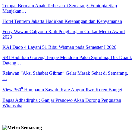
Tempat Bermain Anak Terbesar di Semarang, Funtopia Siap
Manjakan…
Hotel Tentrem Jakarta Hadirkan Ketenangan dan Kenyamanan
Ferry Wawan Cahyono Raih Penghargaan Golkar Media Award
2023
KAI Daop 4 Layani 51 Ribu Wisman pada Semester I 2026
SBI Hadirkan Goreng Tempe Mendoan Pakai Spirulina, Dik Doank
Datang…
Relawan “Aksi Sahabat Gibran” Gelar Masak Sehat di Semarang,
…
View 360⁰ Hamparan Sawah, Kafe Angon Jiwo Keren Banget
Bagas Adhadirgha : Ganjar Pranowo Akan Dorong Penguatan
Wirausaha