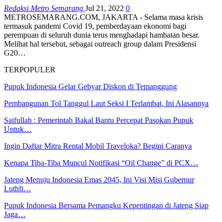
Redaksi Metro Semarang
Jul 21, 2022
0
METROSEMARANG.COM, JAKARTA - Selama masa krisis
termasuk pandemi Covid 19, pemberdayaan ekonomi bagi
perempuan di seluruh dunia terus menghadapi hambatan besar.
Melihat hal tersebut, sebagai outreach group dalam Presidensi
G20…
TERPOPULER
Pupuk Indonesia Gelar Gebyar Diskon di Temanggung
Pembangunan Tol Tanggul Laut Seksi I Terlambat, Ini Alasannya
Saifullah : Pemerintah Bakal Bantu Percepat Pasokan Pupuk
Untuk…
Ingin Daftar Mitra Rental Mobil Traveloka? Begini Caranya
Kenapa Tiba-Tiba Muncul Notifikasi “Oil Change” di PCX…
Jateng Menuju Indonesia Emas 2045, Ini Visi Misi Gubernur
Luthfi…
Pupuk Indonesia Bersama Pemangku Kepentingan di Jateng Siap
Jaga…