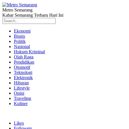
Metro Semarang
Kabar Semarang Terbaru Hari Ini
Ekonomi
Bisnis
Politik
Nasional
Hukum Kriminal
Olah Raga
Pendidikan
Otomotif
Teknologi
Elektronik
Hiburan
Lifestyle
Opini
Traveling
Kuliner
Likes
Followers