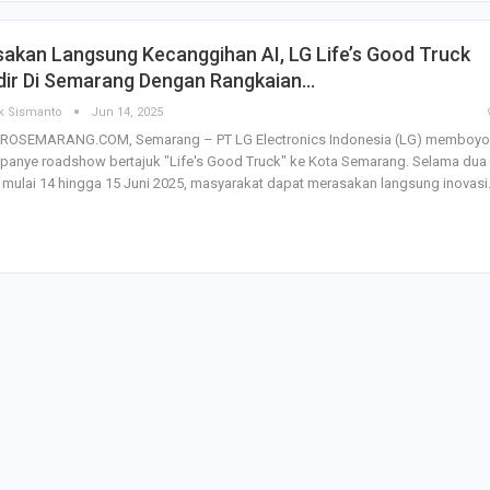
SBI Hadirkan Go
akan Langsung Kecanggihan AI, LG Life’s Good Truck
Tempe Mendoan 
Spirulina, Dik Do
dir Di Semarang Dengan Rangkaian…
Datang…
k Sismanto
Jun 14, 2025
ROSEMARANG.COM, Semarang – PT LG Electronics Indonesia (LG) memboy
Relawan “Aksi S
panye roadshow bertajuk "Life's Good Truck" ke Kota Semarang. Selama dua
Gibran” Gelar Ma
di Semarang,…
, mulai 14 hingga 15 Juni 2025, masyarakat dapat merasakan langsung inovas
View 360⁰ Hampa
Sawah, Kafe Ang
Keren Banget
Bagas Adhadirgha
Pranowo Akan D
Penguatan Wirau