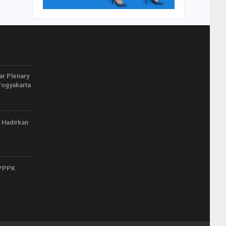
r Plenary
Yogyakarta
 Hadirkan
 PPPK