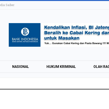
ia Saiber
NASIONAL
HUKUM KRIMINAL
OLAH RA
KAI Daop 4 Layan
Wisman pada Sem
2026