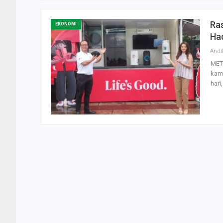
Ras
EKONOMI
Ha
Andi
MET
kam
hari