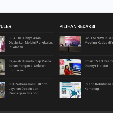
PULER
PILIHAN REDAKSI
LPG 3 KG Hanya Akan
G20 EMPOWER Gela
Disalurkan Melalui Pangkalan:
Meeting Kedua di 
Ini Alasan…
Rajawali Nusindo Siap Pasok
Smart TV LG Resmi
Bahan Pangan di Seluruh
Disney+ Hotstar
Indonesia
SIG Perkenalkan Platform
Ini Lho Kebutuhan
Layanan Desain dan
Kemenag
Pengerjaan Interior…