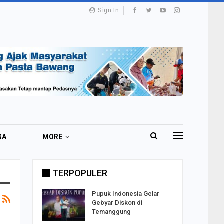
Sign In
GA
MORE
TERPOPULER
i 51 Ribu
Pupuk Indonesia Gelar
ester I
Gebyar Diskon di
Temanggung