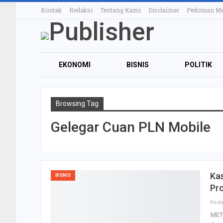
Kontak
Redaksi
Tentang Kami
Disclaimer
Pedoman Med
EKONOMI
BISNIS
POLITIK
OTOMOTIF
TEKNOLOGI
ELE
Browsing Tag
KULINER
Gelegar Cuan PLN Mobile
Kas
BISNIS
Pr
MET