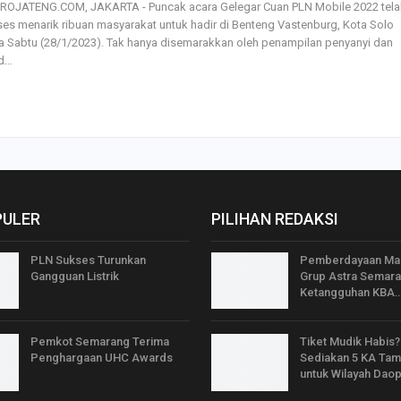
ROJATENG.COM, JAKARTA - Puncak acara Gelegar Cuan PLN Mobile 2022 tela
es menarik ribuan masyarakat untuk hadir di Benteng Vastenburg, Kota Solo
 Sabtu (28/1/2023). Tak hanya disemarakkan oleh penampilan penyanyi dan
d…
PULER
PILIHAN REDAKSI
PLN Sukses Turunkan
Pemberdayaan Mas
Gangguan Listrik
Grup Astra Semar
Ketangguhan KBA
Pemkot Semarang Terima
Tiket Mudik Habis?
Penghargaan UHC Awards
Sediakan 5 KA Ta
untuk Wilayah Dao