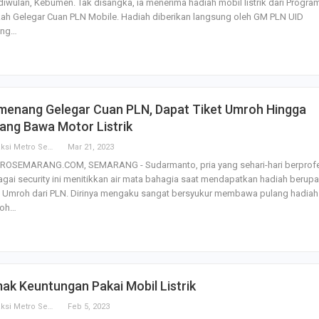
iwulan, Kebumen. Tak disangka, ia menerima hadiah mobil listrik dari Progra
ah Gelegar Cuan PLN Mobile. Hadiah diberikan langsung oleh GM PLN UID
eng…
menang Gelegar Cuan PLN, Dapat Tiket Umroh Hingga
ang Bawa Motor Listrik
Redaksi Metro Semarang
Mar 21, 2023
ROSEMARANG.COM, SEMARANG - Sudarmanto, pria yang sehari-hari berprofe
gai security ini menitikkan air mata bahagia saat mendapatkan hadiah berupa
t Umroh dari PLN. Dirinya mengaku sangat bersyukur membawa pulang hadiah
oh…
ak Keuntungan Pakai Mobil Listrik
Redaksi Metro Semarang
Feb 5, 2023