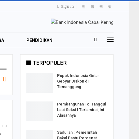
Sign In
GA
PENDIDIKAN
TRAVELING
TERPOPULER
Pupuk Indonesia Gelar
Gebyar Diskon di
Temanggung
Pembangunan Tol Tanggul
Laut Seksi I Terlambat, Ini
Alasannya
0
Saifullah : Pemerintah
a
Bakal Bantu Percepat