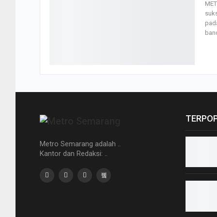
MET
suks
pada
ban
TERPO
Metro Semarang adalah ..
Kantor dan Redaksi: ..