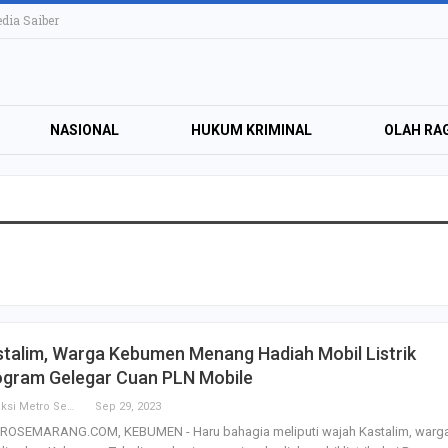
ia Saiber
NASIONAL
HUKUM KRIMINAL
OLAH RA
KTRONIK
HIBURAN
LIFESTYLE
OPINI
talim, Warga Kebumen Menang Hadiah Mobil Listrik
ogram Gelegar Cuan PLN Mobile
Redaksi Metro Semarang
Sep 29, 2023
ROSEMARANG.COM, KEBUMEN - Haru bahagia meliputi wajah Kastalim, warg