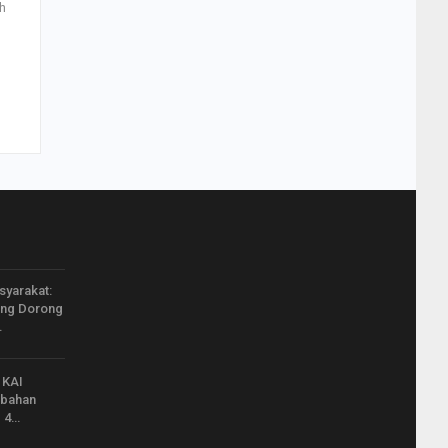
h
yarakat:
ang Dorong
…
 KAI
mbahan
p 4…