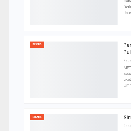
Cand
Berk
Jat
Pe
BISNIS
Pul
MET
seba
tike
Umr
Sim
BISNIS