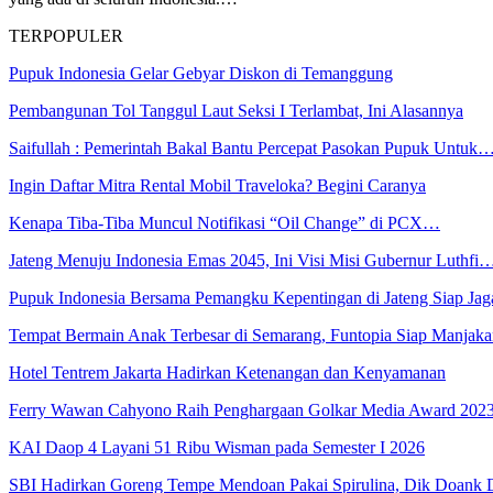
TERPOPULER
Pupuk Indonesia Gelar Gebyar Diskon di Temanggung
Pembangunan Tol Tanggul Laut Seksi I Terlambat, Ini Alasannya
Saifullah : Pemerintah Bakal Bantu Percepat Pasokan Pupuk Untuk
Ingin Daftar Mitra Rental Mobil Traveloka? Begini Caranya
Kenapa Tiba-Tiba Muncul Notifikasi “Oil Change” di PCX…
Jateng Menuju Indonesia Emas 2045, Ini Visi Misi Gubernur Luthfi
Pupuk Indonesia Bersama Pemangku Kepentingan di Jateng Siap Ja
Tempat Bermain Anak Terbesar di Semarang, Funtopia Siap Manja
Hotel Tentrem Jakarta Hadirkan Ketenangan dan Kenyamanan
Ferry Wawan Cahyono Raih Penghargaan Golkar Media Award 202
KAI Daop 4 Layani 51 Ribu Wisman pada Semester I 2026
SBI Hadirkan Goreng Tempe Mendoan Pakai Spirulina, Dik Doank