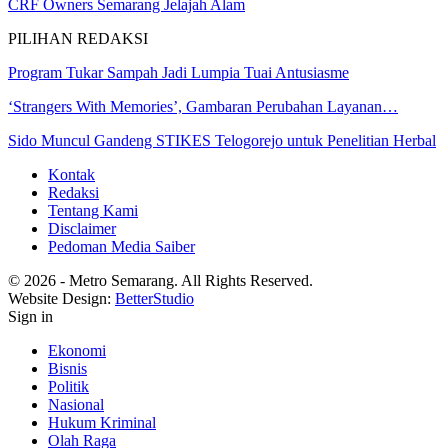
CRF Owners Semarang Jelajah Alam
PILIHAN REDAKSI
Program Tukar Sampah Jadi Lumpia Tuai Antusiasme
‘Strangers With Memories’, Gambaran Perubahan Layanan…
Sido Muncul Gandeng STIKES Telogorejo untuk Penelitian Herbal
Kontak
Redaksi
Tentang Kami
Disclaimer
Pedoman Media Saiber
© 2026 - Metro Semarang. All Rights Reserved.
Website Design:
BetterStudio
Sign in
Ekonomi
Bisnis
Politik
Nasional
Hukum Kriminal
Olah Raga