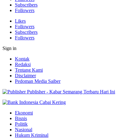
Subscribers
Followers
Likes
Followers
Subscribers
Followers
Sign in
Kontak
Redaksi
Tentang Kami
Disclaimer
Pedoman Media Saiber
Publisher - Kabar Semarang Terbaru Hari Ini
Ekonomi
Bisnis
Politik
Nasional
Hukum Kriminal