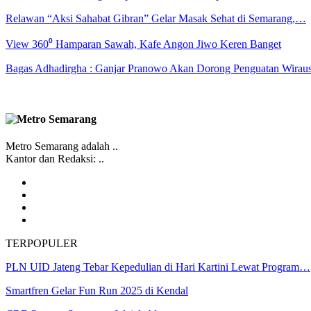
Relawan “Aksi Sahabat Gibran” Gelar Masak Sehat di Semarang,…
View 360⁰ Hamparan Sawah, Kafe Angon Jiwo Keren Banget
Bagas Adhadirgha : Ganjar Pranowo Akan Dorong Penguatan Wirau
Metro Semarang adalah ..
Kantor dan Redaksi: ..
TERPOPULER
PLN UID Jateng Tebar Kepedulian di Hari Kartini Lewat Program…
Smartfren Gelar Fun Run 2025 di Kendal