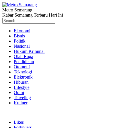
Metro Semarang
Kabar Semarang Terbaru Hari Ini
Ekonomi
Bisnis
Politik
Nasional
Hukum Kriminal
Olah Raga
Pendidikan
Otomotif
Teknologi
Elektronik
Hiburan
Lifestyle
Opini
Traveling
Kuliner
Likes
Followers