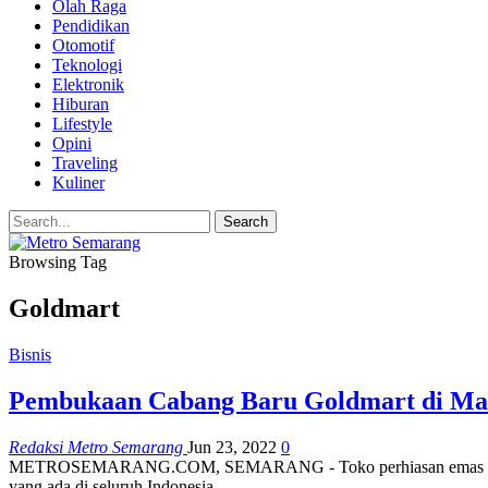
Olah Raga
Pendidikan
Otomotif
Teknologi
Elektronik
Hiburan
Lifestyle
Opini
Traveling
Kuliner
Browsing Tag
Goldmart
Bisnis
Pembukaan Cabang Baru Goldmart di Mal
Redaksi Metro Semarang
Jun 23, 2022
0
METROSEMARANG.COM, SEMARANG - Toko perhiasan emas dan berlia
yang ada di seluruh Indonesia.…