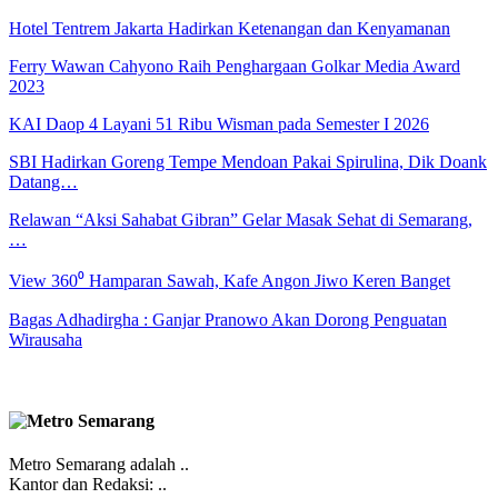
Hotel Tentrem Jakarta Hadirkan Ketenangan dan Kenyamanan
Ferry Wawan Cahyono Raih Penghargaan Golkar Media Award
2023
KAI Daop 4 Layani 51 Ribu Wisman pada Semester I 2026
SBI Hadirkan Goreng Tempe Mendoan Pakai Spirulina, Dik Doank
Datang…
Relawan “Aksi Sahabat Gibran” Gelar Masak Sehat di Semarang,
…
View 360⁰ Hamparan Sawah, Kafe Angon Jiwo Keren Banget
Bagas Adhadirgha : Ganjar Pranowo Akan Dorong Penguatan
Wirausaha
Metro Semarang adalah ..
Kantor dan Redaksi: ..