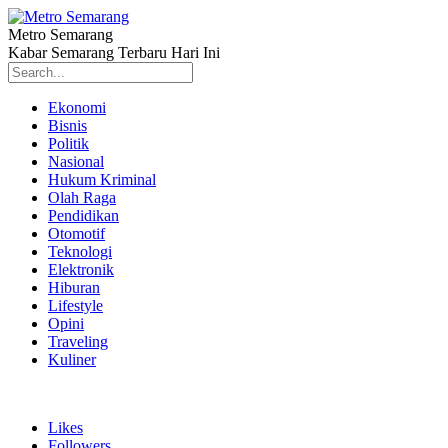
Metro Semarang
Kabar Semarang Terbaru Hari Ini
Ekonomi
Bisnis
Politik
Nasional
Hukum Kriminal
Olah Raga
Pendidikan
Otomotif
Teknologi
Elektronik
Hiburan
Lifestyle
Opini
Traveling
Kuliner
Likes
Followers