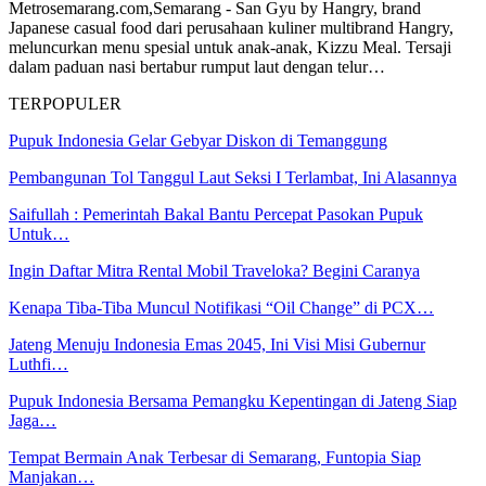
Metrosemarang.com,Semarang - San Gyu by Hangry, brand
Japanese casual food dari perusahaan kuliner multibrand Hangry,
meluncurkan menu spesial untuk anak-anak, Kizzu Meal. Tersaji
dalam paduan nasi bertabur rumput laut dengan telur…
TERPOPULER
Pupuk Indonesia Gelar Gebyar Diskon di Temanggung
Pembangunan Tol Tanggul Laut Seksi I Terlambat, Ini Alasannya
Saifullah : Pemerintah Bakal Bantu Percepat Pasokan Pupuk
Untuk…
Ingin Daftar Mitra Rental Mobil Traveloka? Begini Caranya
Kenapa Tiba-Tiba Muncul Notifikasi “Oil Change” di PCX…
Jateng Menuju Indonesia Emas 2045, Ini Visi Misi Gubernur
Luthfi…
Pupuk Indonesia Bersama Pemangku Kepentingan di Jateng Siap
Jaga…
Tempat Bermain Anak Terbesar di Semarang, Funtopia Siap
Manjakan…