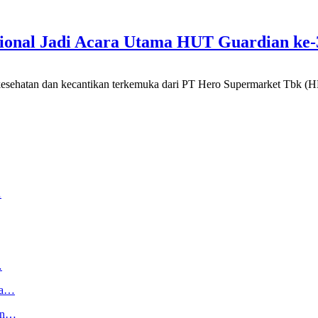
sional Jadi Acara Utama HUT Guardian ke-
an dan kecantikan terkemuka dari PT Hero Supermarket Tbk (HER
…
…
ga…
kan…