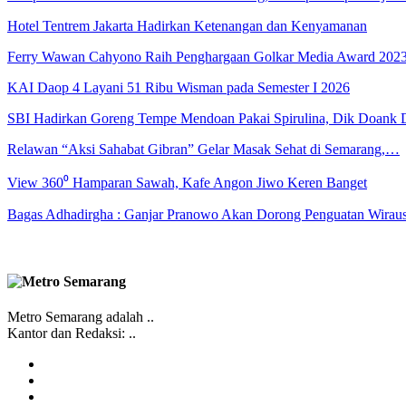
Hotel Tentrem Jakarta Hadirkan Ketenangan dan Kenyamanan
Ferry Wawan Cahyono Raih Penghargaan Golkar Media Award 202
KAI Daop 4 Layani 51 Ribu Wisman pada Semester I 2026
SBI Hadirkan Goreng Tempe Mendoan Pakai Spirulina, Dik Doank
Relawan “Aksi Sahabat Gibran” Gelar Masak Sehat di Semarang,…
View 360⁰ Hamparan Sawah, Kafe Angon Jiwo Keren Banget
Bagas Adhadirgha : Ganjar Pranowo Akan Dorong Penguatan Wirau
Metro Semarang adalah ..
Kantor dan Redaksi: ..