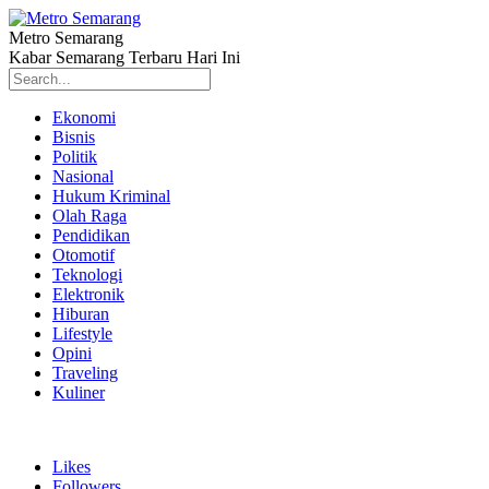
Metro Semarang
Kabar Semarang Terbaru Hari Ini
Ekonomi
Bisnis
Politik
Nasional
Hukum Kriminal
Olah Raga
Pendidikan
Otomotif
Teknologi
Elektronik
Hiburan
Lifestyle
Opini
Traveling
Kuliner
Likes
Followers