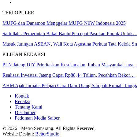
TERPOPULER
MUFG dan Danamon Menggelar MUFG N0W Indonesia 2025
Saifullah : Pemerintah Bakal Bantu Percepat Pasokan Pupuk Untuk
Masuk Jaringan ASEAN, Wali Kota Agustina Perkuat Tata Kelola 
PILIHAN REDAKSI
PLN Jateng DIY Prioritaskan Keselamatan, Imbau Masyarakat Jaga
Realisasi Investasi Jateng Capai Rp88,44 Triliun, Pecahkan Rekor…
AHM Ajak Jurnalis Pelajari Cara Daur Ulang Sampah Rumah Tangg
Kontak
Redaksi
Tentang Kami
Disclaimer
Pedoman Media Saiber
© 2026 - Metro Semarang. All Rights Reserved.
Website Design:
BetterStudio