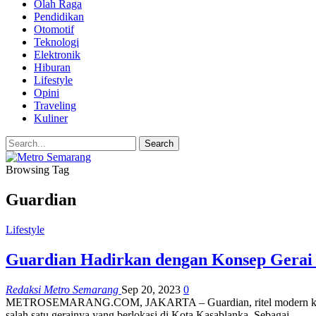
Olah Raga
Pendidikan
Otomotif
Teknologi
Elektronik
Hiburan
Lifestyle
Opini
Traveling
Kuliner
Browsing Tag
Guardian
Lifestyle
Guardian Hadirkan dengan Konsep Gerai
Redaksi Metro Semarang
Sep 20, 2023
0
METROSEMARANG.COM, JAKARTA – Guardian, ritel modern kesehat
salah satu gerainya yang berlokasi di Kota Kasablanka. Sebagai…