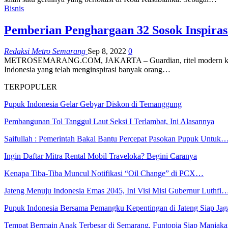
Bisnis
Pemberian Penghargaan 32 Sosok Inspira
Redaksi Metro Semarang
Sep 8, 2022
0
METROSEMARANG.COM, JAKARTA – Guardian, ritel modern kesehat
Indonesia yang telah menginspirasi banyak orang…
TERPOPULER
Pupuk Indonesia Gelar Gebyar Diskon di Temanggung
Pembangunan Tol Tanggul Laut Seksi I Terlambat, Ini Alasannya
Saifullah : Pemerintah Bakal Bantu Percepat Pasokan Pupuk Untuk
Ingin Daftar Mitra Rental Mobil Traveloka? Begini Caranya
Kenapa Tiba-Tiba Muncul Notifikasi “Oil Change” di PCX…
Jateng Menuju Indonesia Emas 2045, Ini Visi Misi Gubernur Luthfi
Pupuk Indonesia Bersama Pemangku Kepentingan di Jateng Siap Ja
Tempat Bermain Anak Terbesar di Semarang, Funtopia Siap Manja