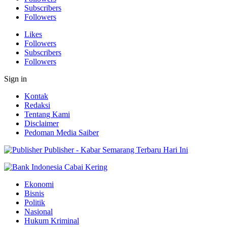
Subscribers
Followers
Likes
Followers
Subscribers
Followers
Sign in
Kontak
Redaksi
Tentang Kami
Disclaimer
Pedoman Media Saiber
Publisher - Kabar Semarang Terbaru Hari Ini
Ekonomi
Bisnis
Politik
Nasional
Hukum Kriminal